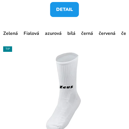
DETAIL
Zelená
Fialová
azurová
bílá
černá
červená
čer
TIP