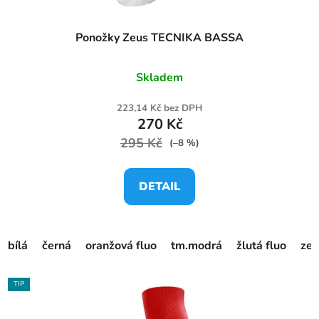
Ponožky Zeus TECNIKA BASSA
Skladem
223,14 Kč bez DPH
270 Kč
295 Kč
(–8 %)
DETAIL
bílá
černá
oranžová fluo
tm.modrá
žlutá fluo
zel
TIP