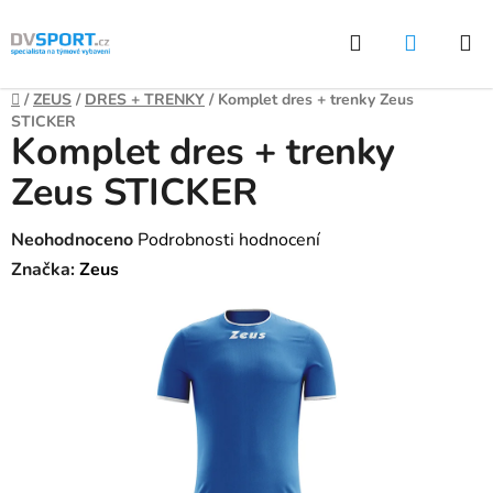
Přejít
Hledat
NÁKUP
na
KOŠÍK
obsah
Domů
/
ZEUS
/
DRES + TRENKY
/
Komplet dres + trenky Zeus
STICKER
Komplet dres + trenky
Zeus STICKER
Průměrné
Neohodnoceno
Podrobnosti hodnocení
hodnocení
Značka:
Zeus
produktu
je
0,0
z
5
hvězdiček.