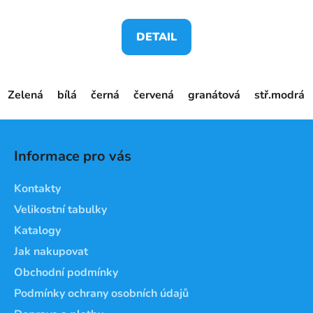
DETAIL
Zelená
bílá
černá
červená
granátová
stř.modrá
Z
á
Informace pro vás
p
a
Kontakty
t
Velikostní tabulky
í
Katalogy
Jak nakupovat
Obchodní podmínky
Podmínky ochrany osobních údajů