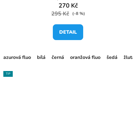
270 Kč
295 Kč
(–8 %)
DETAIL
azurová fluo
bílá
černá
oranžová fluo
šedá
žlutá
TIP