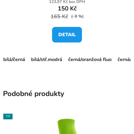
123,97 Kč bez DPH
150 Kč
165 Kč
(–9 %)
DETAIL
bílá/černá
bílá/stř.modrá
černá/oranžová fluo
černá/ž
Podobné produkty
TIP