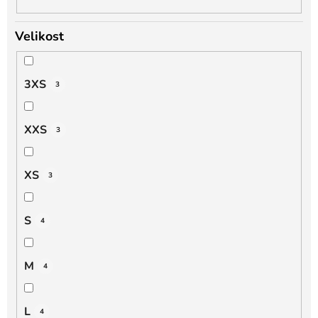
Velikost
3XS
3
XXS
3
XS
3
S
4
M
4
L
4