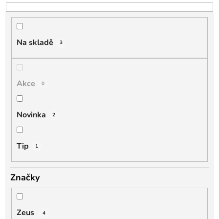
o
d
u
k
Na skladě
3
t
ů
Akce
0
Novinka
2
Tip
1
Značky
Zeus
4