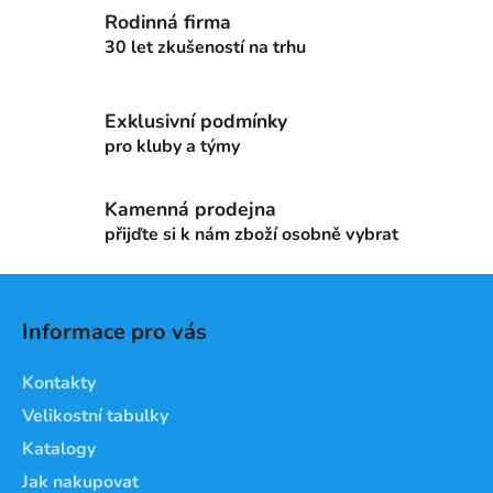
l
Rodinná firma
á
d
30 let zkušeností na trhu
a
c
Exklusivní podmínky
í
p
pro kluby a týmy
r
v
Kamenná prodejna
k
přijďte si k nám zboží osobně vybrat
y
v
Z
ý
á
p
Informace pro vás
i
p
s
a
Kontakty
u
t
Velikostní tabulky
í
Katalogy
Jak nakupovat