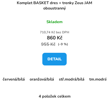
Komplet BASKET dres + trenky Zeus JAM
oboustranný
Skladem
710,74 Kč bez DPH
860 Kč
955 Kč
(–9 %)
DETAIL
červená/bílá
oranžová/bílá
stř.modrá/bílá
tm.modrá/b
4
položek celkem
O
v