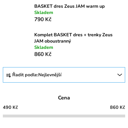
BASKET dres Zeus JAM warm up
Skladem
790 Kč
Komplet BASKET dres + trenky Zeus
JAM oboustranný
Skladem
860 Kč
Ř
Řadit podle:
Nejlevnější
a
z
e
Cena
n
í
490
Kč
860
Kč
p
r