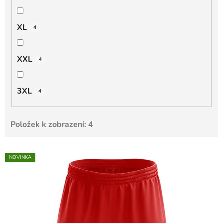
XL
4
XXL
4
3XL
4
Položek k zobrazení:
4
V
NOVINKA
ý
p
i
s
p