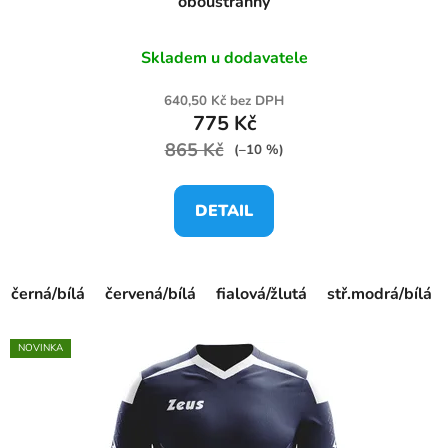
oboustranný
Skladem u dodavatele
640,50 Kč bez DPH
775 Kč
865 Kč
(–10 %)
DETAIL
černá/bílá
červená/bílá
fialová/žlutá
stř.modrá/bílá
NOVINKA