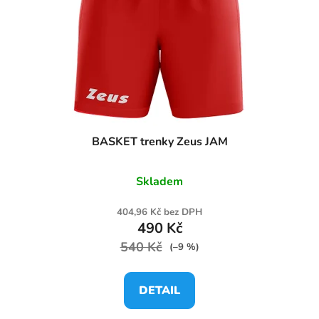
r
o
d
u
k
t
ů
BASKET trenky Zeus JAM
Skladem
404,96 Kč bez DPH
490 Kč
540 Kč
(–9 %)
DETAIL