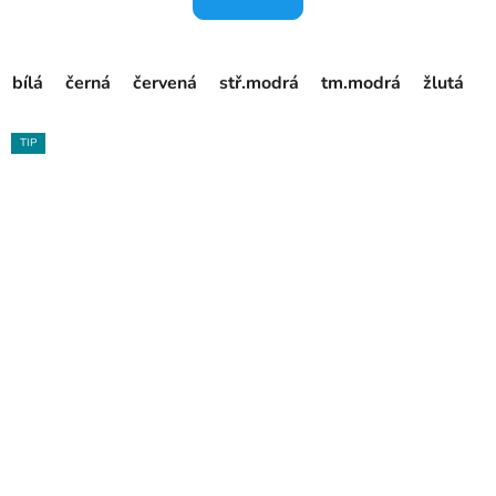
bílá
černá
červená
stř.modrá
tm.modrá
žlutá
TIP