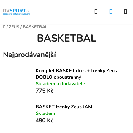
Přejít
Hledat
NÁKUP
na
KOŠÍK
obsah
Domů
/
ZEUS
/
BASKETBAL
BASKETBAL
Nejprodávanější
Komplet BASKET dres + trenky Zeus
DOBLO oboustranný
Skladem u dodavatele
775 Kč
BASKET trenky Zeus JAM
Skladem
490 Kč