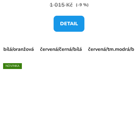
1 015 Kč
(–9 %)
DETAIL
bílá/oranžová
červená/černá/bílá
červená/tm.modrá/bíl
NOVINKA