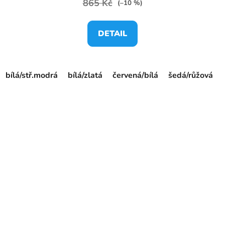
865 Kč
(–10 %)
DETAIL
bílá/stř.modrá
bílá/zlatá
červená/bílá
šedá/růžová