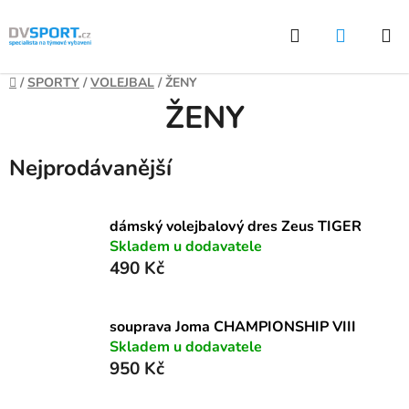
Přejít
Hledat
NÁKUP
na
KOŠÍK
obsah
Domů
/
SPORTY
/
VOLEJBAL
/
ŽENY
ŽENY
Nejprodávanější
dámský volejbalový dres Zeus TIGER
Skladem u dodavatele
490 Kč
souprava Joma CHAMPIONSHIP VIII
Skladem u dodavatele
950 Kč