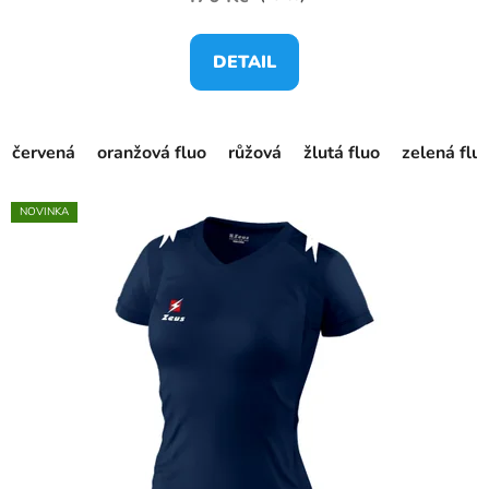
DETAIL
červená
oranžová fluo
růžová
žlutá fluo
zelená flu
NOVINKA