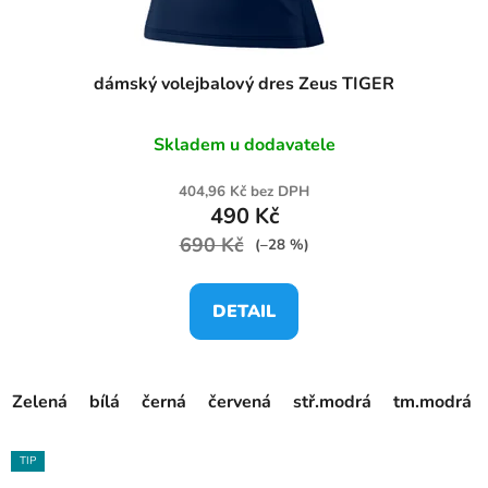
dámský volejbalový dres Zeus TIGER
Skladem u dodavatele
404,96 Kč bez DPH
490 Kč
690 Kč
(–28 %)
DETAIL
Zelená
bílá
černá
červená
stř.modrá
tm.modrá
TIP