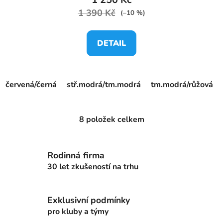
1 390 Kč
(–10 %)
DETAIL
červená/černá
stř.modrá/tm.modrá
tm.modrá/růžová
8
položek celkem
O
v
l
Rodinná firma
á
d
30 let zkušeností na trhu
a
c
Exklusivní podmínky
í
p
pro kluby a týmy
r