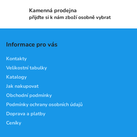
v
Kamenná prodejna
k
přijďte si k nám zboží osobně vybrat
y
v
Z
ý
á
p
Informace pro vás
i
p
s
a
Kontakty
u
t
Velikostní tabulky
í
Katalogy
Jak nakupovat
Obchodní podmínky
Podmínky ochrany osobních údajů
Doprava a platby
Ceníky