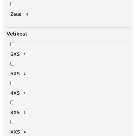
Zeus
6
Velikost
6XS
1
5XS
1
4XS
1
3XS
1
XXS
6