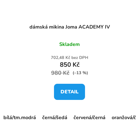
dámská mikina Joma ACADEMY IV
Skladem
702,48 Kč bez DPH
850 Kč
980 Kč
(–13 %)
DETAIL
bílá/tm.modrá
černá/šedá
červená/černá
oranžová/če