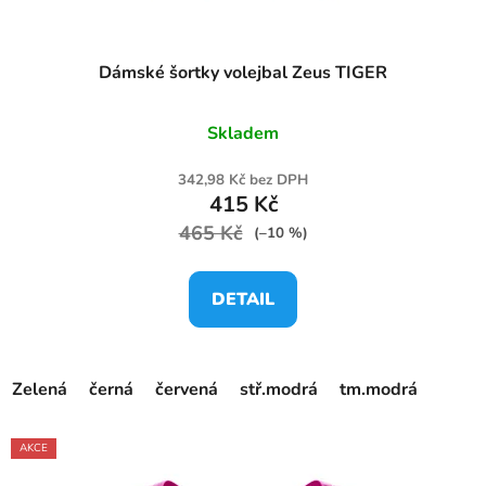
t
ů
Dámské šortky volejbal Zeus TIGER
Skladem
342,98 Kč bez DPH
415 Kč
465 Kč
(–10 %)
DETAIL
Zelená
černá
červená
stř.modrá
tm.modrá
AKCE