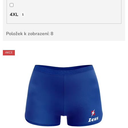
4XL
1
Položek k zobrazení:
8
V
AKCE
ý
p
i
s
p
r
o
d
u
k