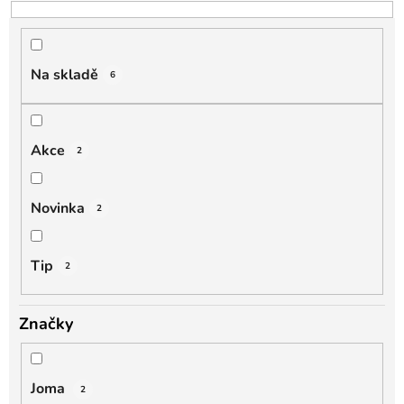
o
d
u
k
Na skladě
6
t
ů
Akce
2
Novinka
2
Tip
2
Značky
Joma
2