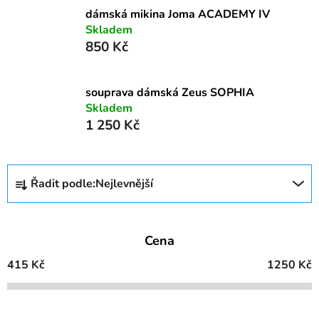
dámská mikina Joma ACADEMY IV
Skladem
850 Kč
souprava dámská Zeus SOPHIA
Skladem
1 250 Kč
Ř
Řadit podle:
Nejlevnější
a
z
e
Cena
n
í
415
Kč
1250
Kč
p
r