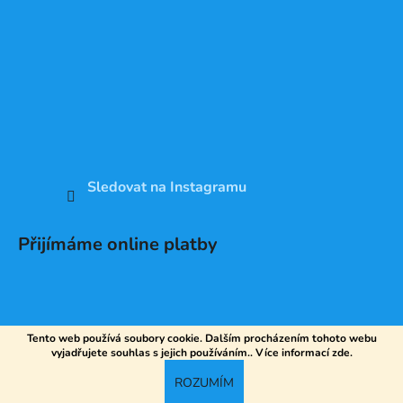
Sledovat na Instagramu
Přijímáme online platby
Tento web používá soubory cookie. Dalším procházením tohoto webu
vyjadřujete souhlas s jejich používáním.. Více informací
zde
.
Vytvořil Shoptet
ROZUMÍM
Copyright 2026
DV SPORT
. Všechna práva vyhrazena.