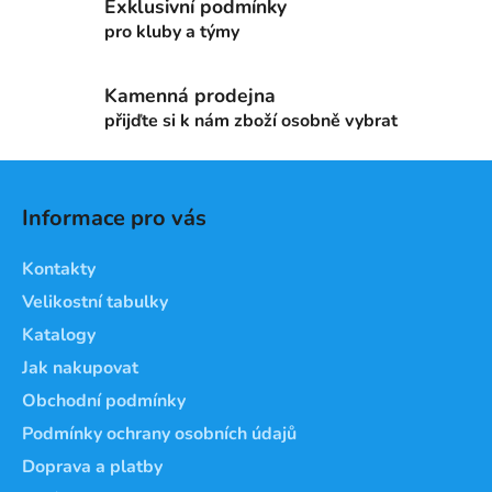
Exklusivní podmínky
í
p
pro kluby a týmy
r
v
Kamenná prodejna
k
přijďte si k nám zboží osobně vybrat
y
v
Z
ý
á
p
Informace pro vás
i
p
s
a
Kontakty
u
t
Velikostní tabulky
í
Katalogy
Jak nakupovat
Obchodní podmínky
Podmínky ochrany osobních údajů
Doprava a platby