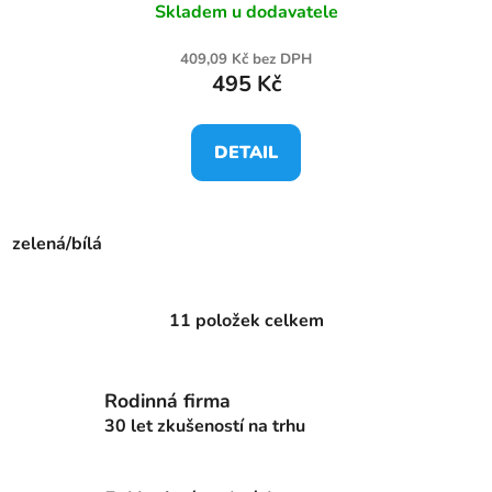
Skladem u dodavatele
409,09 Kč bez DPH
495 Kč
DETAIL
zelená/bílá
11
položek celkem
O
v
l
Rodinná firma
á
d
30 let zkušeností na trhu
a
c