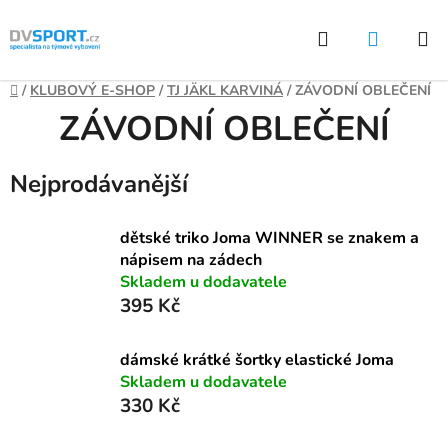
Přejít
Hledat
NÁKUP
na
KOŠÍK
obsah
Domů
/
KLUBOVÝ E-SHOP
/
TJ JÄKL KARVINÁ
/
ZÁVODNÍ OBLEČENÍ
ZÁVODNÍ OBLEČENÍ
Nejprodávanější
dětské triko Joma WINNER se znakem a
nápisem na zádech
Skladem u dodavatele
395 Kč
dámské krátké šortky elastické Joma
Skladem u dodavatele
330 Kč