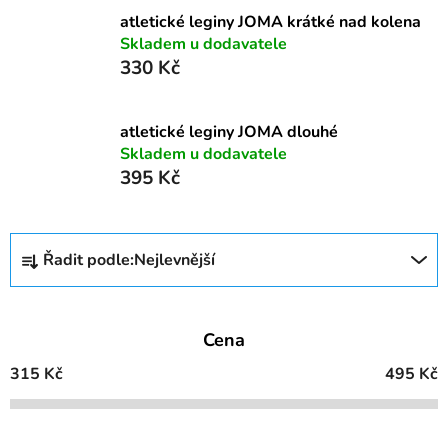
atletické leginy JOMA krátké nad kolena
Skladem u dodavatele
330 Kč
atletické leginy JOMA dlouhé
Skladem u dodavatele
395 Kč
Ř
Řadit podle:
Nejlevnější
a
z
e
Cena
n
í
315
Kč
495
Kč
p
r