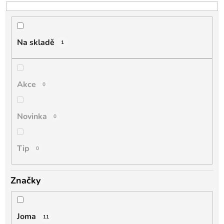
o
d
u
k
Na skladě
1
t
ů
Akce
0
Novinka
0
Tip
0
Značky
Joma
11