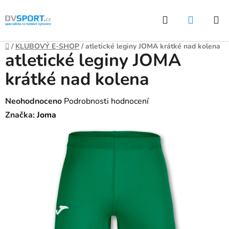
Přejít
Hledat
NÁKUP
na
KOŠÍK
obsah
Domů
/
KLUBOVÝ E-SHOP
/
atletické leginy JOMA krátké nad kolena
atletické leginy JOMA
krátké nad kolena
Průměrné
Neohodnoceno
Podrobnosti hodnocení
hodnocení
Značka:
Joma
produktu
je
0,0
z
5
hvězdiček.