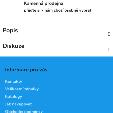
Kamenná prodejna
přijďte si k nám zboží osobně vybrat
Popis
Diskuze
Z
á
Informace pro vás
p
a
Kontakty
t
Velikostní tabulky
í
Katalogy
Jak nakupovat
Obchodní podmínky