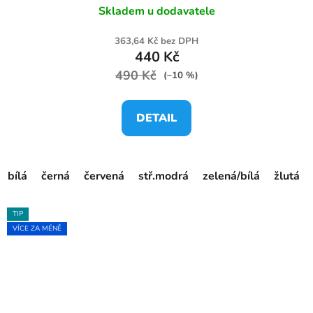
Skladem u dodavatele
363,64 Kč bez DPH
440 Kč
490 Kč
(–10 %)
DETAIL
bílá
černá
červená
stř.modrá
zelená/bílá
žlutá
TIP
VÍCE ZA MÉNĚ