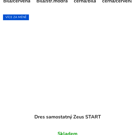
bílá/červená
bílá/stř.modrá
černá/bílá
černá/červená
VÍCE ZA MÉNĚ
Dres samostatný Zeus START
Skladem