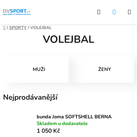
Přejít
Hledat
NÁKUP
na
KOŠÍK
obsah
Domů
/
SPORTY
/
VOLEJBAL
VOLEJBAL
MUŽI
ŽENY
Nejprodávanější
bunda Joma SOFTSHELL BERNA
Skladem u dodavatele
1 050 Kč