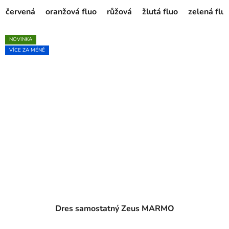
červená
oranžová fluo
růžová
žlutá fluo
zelená flu
NOVINKA
VÍCE ZA MÉNĚ
Dres samostatný Zeus MARMO