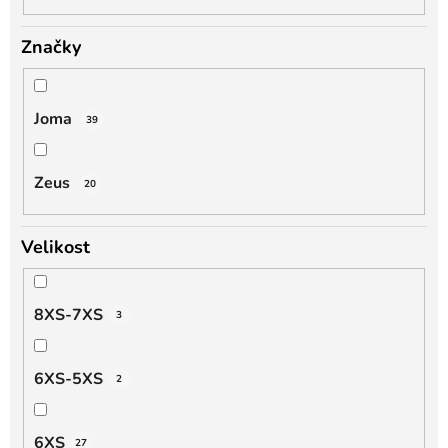
Značky
Joma
39
Zeus
20
Velikost
8XS-7XS
3
6XS-5XS
2
6XS
27