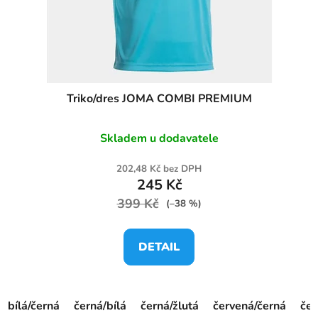
d
u
k
t
ů
Triko/dres JOMA COMBI PREMIUM
Skladem u dodavatele
202,48 Kč bez DPH
245 Kč
399 Kč
(–38 %)
DETAIL
bílá/černá
černá/bílá
černá/žlutá
červená/černá
če