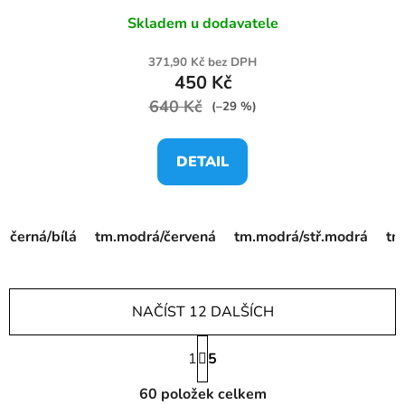
Skladem u dodavatele
371,90 Kč bez DPH
450 Kč
640 Kč
(–29 %)
DETAIL
černá/bílá
tm.modrá/červená
tm.modrá/stř.modrá
tm
NAČÍST 12 DALŠÍCH
S
1
t
5
r
O
á
60
položek celkem
v