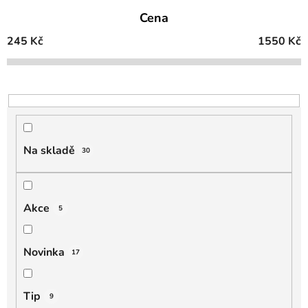
e
Cena
n
í
245
Kč
1550
Kč
p
r
o
d
u
k
Na skladě
30
t
ů
Akce
5
Novinka
17
Tip
9