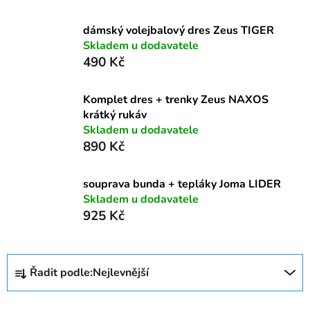
dámský volejbalový dres Zeus TIGER
Skladem u dodavatele
490 Kč
Komplet dres + trenky Zeus NAXOS
krátký rukáv
Skladem u dodavatele
890 Kč
souprava bunda + tepláky Joma LIDER
Skladem u dodavatele
925 Kč
Ř
Řadit podle:
Nejlevnější
a
z