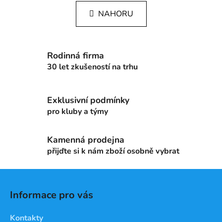
n
l
k
NAHORU
á
o
d
v
a
á
c
n
Rodinná firma
í
í
30 let zkušeností na trhu
p
r
v
Exklusivní podmínky
k
pro kluby a týmy
y
v
ý
Kamenná prodejna
p
přijďte si k nám zboží osobně vybrat
i
s
Z
u
á
Informace pro vás
p
a
Kontakty