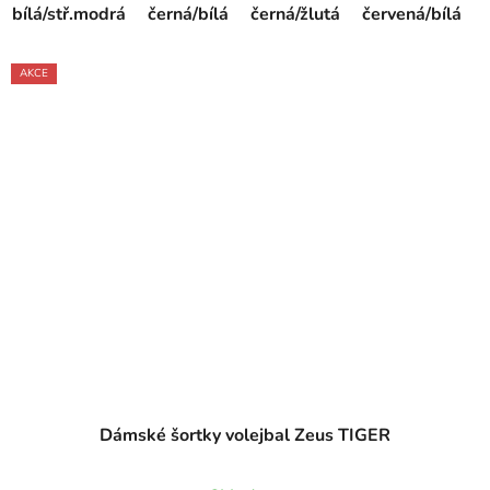
bílá/stř.modrá
černá/bílá
černá/žlutá
červená/bílá
AKCE
Dámské šortky volejbal Zeus TIGER