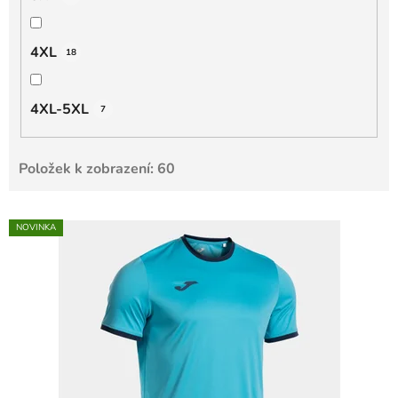
4XL
18
4XL-5XL
7
Položek k zobrazení:
60
V
NOVINKA
ý
p
i
s
p
r
o