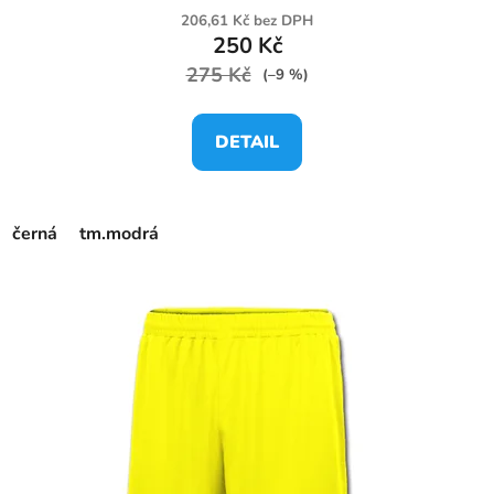
206,61 Kč bez DPH
250 Kč
275 Kč
(–9 %)
DETAIL
černá
tm.modrá