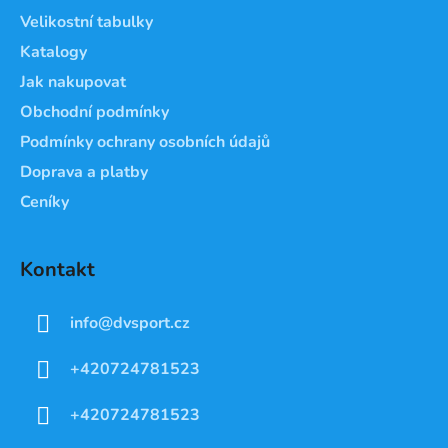
t
Velikostní tabulky
í
Katalogy
Jak nakupovat
Obchodní podmínky
Podmínky ochrany osobních údajů
Doprava a platby
Ceníky
Kontakt
info
@
dvsport.cz
+420724781523
+420724781523