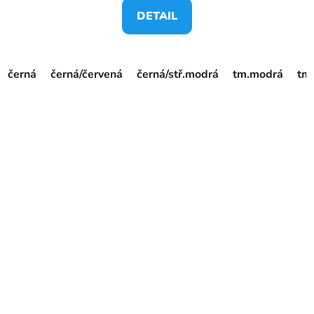
DETAIL
černá
černá/červená
černá/stř.modrá
tm.modrá
tm