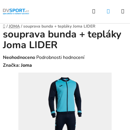
Přejít
Hledat
NÁKUP
na
KOŠÍK
obsah
Domů
/
JOMA
/
souprava bunda + tepláky Joma LIDER
souprava bunda + tepláky
Joma LIDER
Průměrné
Neohodnoceno
Podrobnosti hodnocení
hodnocení
Značka:
Joma
produktu
je
0,0
z
5
hvězdiček.