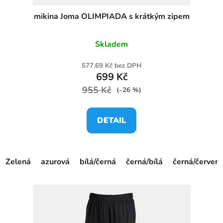
mikina Joma OLIMPIADA s krátkým zipem
Skladem
577,69 Kč bez DPH
699 Kč
955 Kč
(–26 %)
DETAIL
Zelená
azurová
bílá/černá
černá/bílá
černá/červen