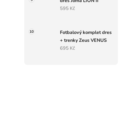
dres Joma LION II
595 Kč
Fotbalový komplet dres
+ trenky Zeus VENUS
695 Kč