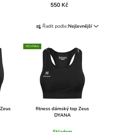
550 Kč
Ř
Řadit podle:
Nejlevnější
a
z
e
NOVINKA
n
í
p
r
o
d
u
k
 Zeus
fitness dámský top Zeus
t
DYANA
ů
Skladem