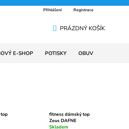
Přihlášení
Registrace
 osobních údajů
Doprava a platby
Ceníky
PRÁZDNÝ KOŠÍK
NÁKUPNÍ
KOŠÍK
BOVÝ E-SHOP
POTISKY
OBUV
VÝPRODE
 top
fitness dámský top
Zeus DAFNE
Skladem