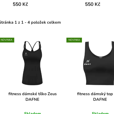
550 Kč
550 Kč
Stránka
1
z
1
-
4
položek celkem
NOVINKA
NOVINKA
V
ý
p
s
p
r
o
fitness dámské tílko Zeus
fitness dámský top
d
DAFNE
DAFNE
u
k
Skladem
Skladem