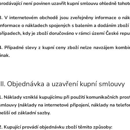
prodávající není povinen uzavřít kupní smlouvu ohledně tohot
3. V internetovém obchodě jsou zveřejněny informace o ná
Informace o nákladech spojených s balením a dodáním zboží
případech, kdy je zboží doručováno v rámci území České repu
4. Případné slevy z kupní ceny zboží nelze navzájem kombin
jinak.
III.
Objednávka a uzavření kupní smlouvy
1. Náklady vzniklé kupujícímu při použití komunikačních pros
smlouvy (náklady na internetové připojení, náklady na telefon
neliší od základní sazby.
2. Kupující provádí objednávku zboží těmito způsoby: