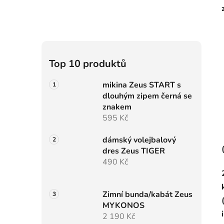
í
p
a
n
e
Top 10 produktů
l
mikina Zeus START s
dlouhým zipem černá se
znakem
595 Kč
dámský volejbalový
dres Zeus TIGER
490 Kč
Zimní bunda/kabát Zeus
MYKONOS
2 190 Kč