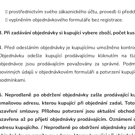
prostřednictvím svého zákaznického účtu, provedl-li předc
vyplněním objednávkového formuláře bez registrace.
3. Při zadávání objednávky si kupující vybere zboží, počet ku
4. Před odesláním objednávky je kupujícímu umožněno kontrolo
Objednávku odešle kupující prodávajícímu kliknutím na t
objednávce jsou prodávajícím považovány za správné. Podm
povinných údajů v objednávkovém formuláři a potvrzení kupují
podmínkami.
5. Neprodleně po obdržení objednávky zašle prodávající k
emailovou adresu, kterou kupující při objednání zadal. Tot
uzavření smlouvy. Přílohou potvrzení jsou aktuální obcho
uzavřena až po přijetí objednávky prodávajícím. Oznámení 
adresu kupujícího. / Neprodleně po obdržení objednávky zašl