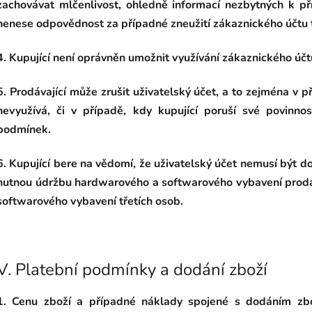
zachovávat mlčenlivost, ohledně informací nezbytných k př
nenese odpovědnost za případné zneužití zákaznického účtu 
4. Kupující není oprávněn umožnit využívání zákaznického úč
5. Prodávající může zrušit uživatelský účet, a to zejména v p
nevyužívá, či v případě, kdy kupující poruší své povinn
podmínek.
6. Kupující bere na vědomí, že uživatelský účet nemusí být d
nutnou údržbu hardwarového a softwarového vybavení prodá
softwarového vybavení třetích osob.
V.
Platební podmínky a dodání zboží
1. Cenu zboží a případné náklady spojené s dodáním zbo