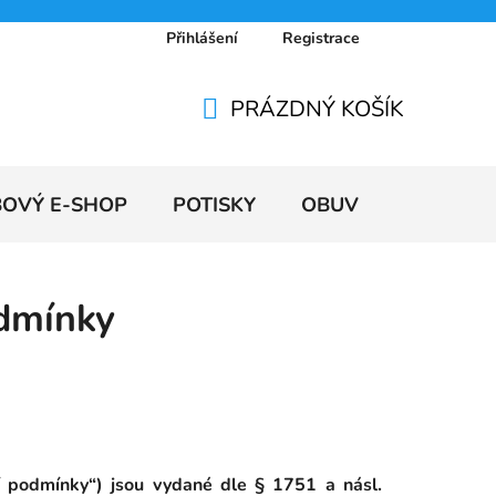
Přihlášení
Registrace
 osobních údajů
Doprava a platby
Ceníky
PRÁZDNÝ KOŠÍK
NÁKUPNÍ
KOŠÍK
BOVÝ E-SHOP
POTISKY
OBUV
VÝPRODE
dmínky
 podmínky“) jsou vydané dle § 1751 a násl.