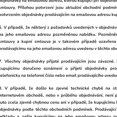
objednávky na emailovou adresu, kterou kupující při objednán
smlouvy. Přílohou potvrzení jsou aktuální obchodní podmí
potvrzením objednávky prodávajícím na emailovou adresu kup
6. V případě, že některý z požadavků uvedených v objednávc
na jeho emailovou adresu pozměněnou nabídku. Pozměněn
smlouvy a kupní smlouva je v takovém případě uzavřena p
prodávajícímu na jeho emailovou adresu uvedenu v těchto o
7. Všechny objednávky přijaté prodávajícím jsou závazné.
kupujícímu doručeno oznámení o přijetí objednávky pro
telefonicky na telefonní číslo nebo email prodávajícího uve
8. V případě, že došlo ke zjevné technické chybě na str
internetovém obchodě, nebo v průběhu objednávání, není p
tuto zcela zjevně chybnou cenu ani v případě, že kupujícímu
objednávky podle těchto obchodních podmínek. Prodávající
odkladu a zašle kupujícímu na jeho emailovou adresu 