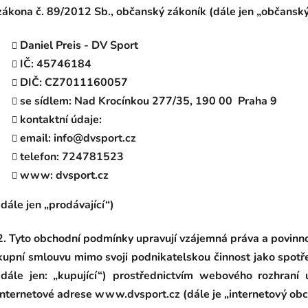
zákona č. 89/2012 Sb., občanský zákoník (dále jen „občanský
Daniel Preis - DV Sport
IČ: 45746184
DIČ: CZ7011160057
se sídlem: Nad Krocínkou 277/35, 190 00 Praha 9
kontaktní údaje:
email: info@dvsport.cz
telefon: 724781523
www: dvsport.cz
(dále jen „prodávající“)
2. Tyto obchodní podmínky upravují vzájemná práva a povinnos
kupní smlouvu mimo svoji podnikatelskou činnost jako spotře
(dále jen: „kupující“) prostřednictvím webového rozhran
internetové adrese www.dvsport.cz (dále je „internetový obc