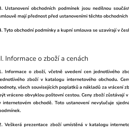
3. Ustanovení obchodních podmínek jsou nedílnou součást
smlouvě mají přednost před ustanoveními těchto obchodních
4. Tyto obchodní podmínky a kupní smlouva se uzavírají v čes
II.
Informace o zboží a cenách
1. Informace o zboží, včetně uvedení cen jednotlivého zbo
jednotlivého zboží v katalogu internetového obchodu. Ce
hodnoty, všech souvisejících poplatků a nákladů za vrácení zb
být vráceno obvyklou poštovní cestou. Ceny zboží zůstávají v
v internetovém obchodě. Toto ustanovení nevylučuje sjedn
podmínek.
2. Veškerá prezentace zboží umístěná v katalogu internet