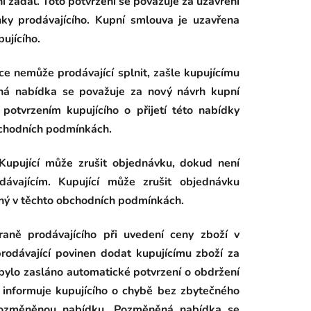
í zadal. Toto potvrzení se považuje za uzavření
nky prodávajícího. Kupní smlouva je uzavřena
ujícího.
e nemůže prodávající splnit, zašle kupujícímu
á nabídka se považuje za nový návrh kupní
otvrzením kupujícího o přijetí této nabídky
bchodních podmínkách.
 Kupující může zrušit objednávku, dokud není
dávajícím. Kupující může zrušit objednávku
dený v těchto obchodních podmínkách.
aně prodávajícího při uvedení ceny zboží v
rodávající povinen dodat kupujícímu zboží za
 bylo zasláno automatické potvrzení o obdržení
 informuje kupujícího o chybě bez zbytečného
pozměněnou nabídku. Pozměněná nabídka se