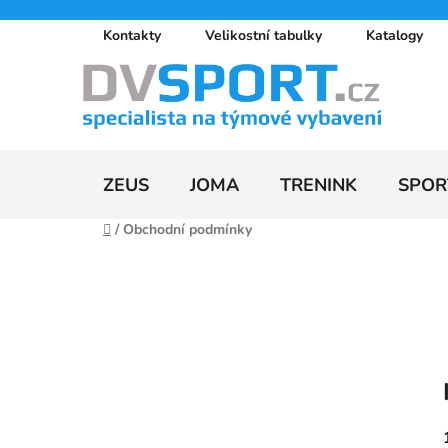
Přejít
Kontakty
Velikostní tabulky
Katalogy
na
obsah
ZEUS
JOMA
TRENINK
SPOR
Domů
/
Obchodní podmínky
P
o
s
t
r
a
n
n