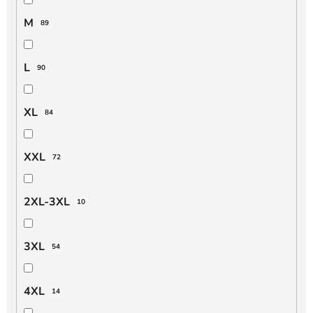
M
89
L
90
XL
84
XXL
72
2XL-3XL
10
3XL
54
4XL
14