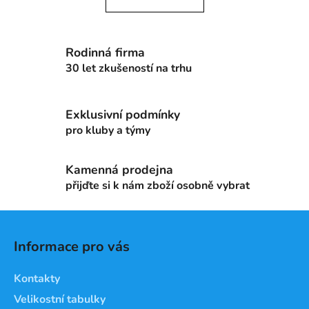
á
o
d
v
a
á
c
n
Rodinná firma
í
í
30 let zkušeností na trhu
p
r
v
Exklusivní podmínky
k
pro kluby a týmy
y
v
ý
Kamenná prodejna
p
přijďte si k nám zboží osobně vybrat
i
s
Z
u
á
Informace pro vás
p
a
Kontakty
t
Velikostní tabulky
í