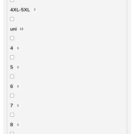
4XL-5XL
7
uni
12
4
1
5
1
6
1
7
1
8
1