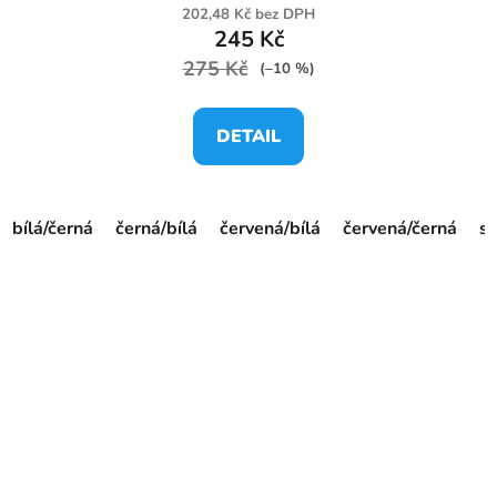
202,48 Kč bez DPH
245 Kč
275 Kč
(–10 %)
DETAIL
bílá/černá
černá/bílá
červená/bílá
červená/černá
st