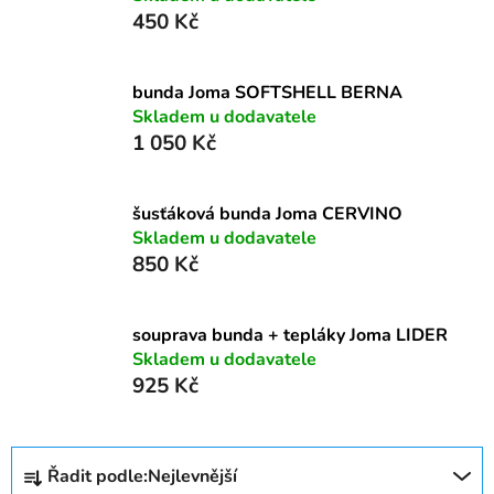
450 Kč
bunda Joma SOFTSHELL BERNA
Skladem u dodavatele
1 050 Kč
šusťáková bunda Joma CERVINO
Skladem u dodavatele
850 Kč
souprava bunda + tepláky Joma LIDER
Skladem u dodavatele
925 Kč
Ř
Řadit podle:
Nejlevnější
a