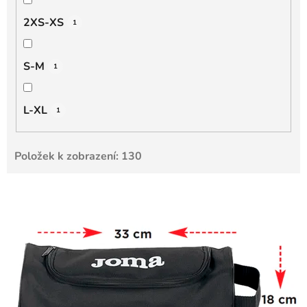
2XS-XS
1
S-M
1
L-XL
1
Položek k zobrazení:
130
V
ý
p
i
s
p
r