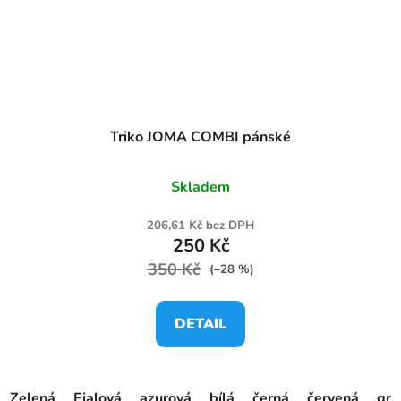
Triko JOMA COMBI pánské
Skladem
206,61 Kč bez DPH
250 Kč
350 Kč
(–28 %)
DETAIL
Zelená
Fialová
azurová
bílá
černá
červená
gra