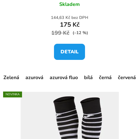
Skladem
144,63 Kč bez DPH
175 Kč
199 Kč
(–12 %)
DETAIL
Zelená
azurová
azurová fluo
bílá
černá
červená
NOVINKA