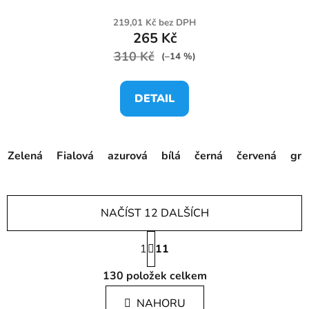
219,01 Kč bez DPH
265 Kč
310 Kč
(–14 %)
DETAIL
Zelená
Fialová
azurová
bílá
černá
červená
gra
NAČÍST 12 DALŠÍCH
S
1
t
11
r
O
á
130
položek celkem
v
n
l
k
NAHORU