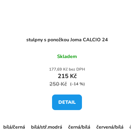
stulpny s ponožkou Joma CALCIO 24
Skladem
177,69 Kč bez DPH
215 Kč
250 Kč
(–14 %)
DETAIL
bílá/černá
bílá/stř.modrá
černá/bílá
červená/bílá
č