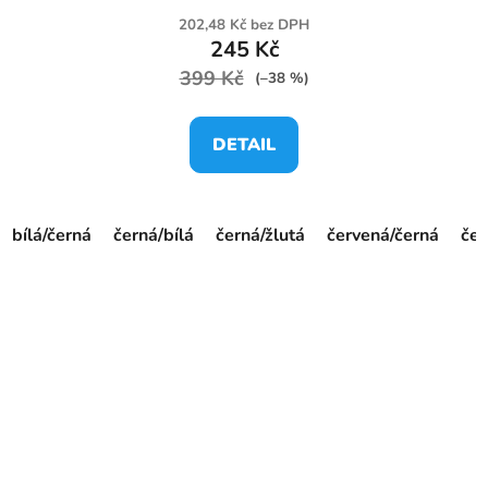
202,48 Kč bez DPH
245 Kč
399 Kč
(–38 %)
DETAIL
bílá/černá
černá/bílá
černá/žlutá
červená/černá
če