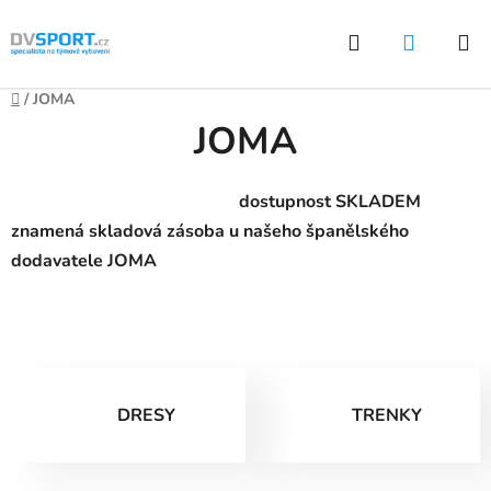
Přejít
Hledat
NÁKUP
na
KOŠÍK
obsah
Domů
/
JOMA
JOMA
dostupnost SKLADEM
znamená skladová zásoba u našeho španělského
dodavatele JOMA
DRESY
TRENKY