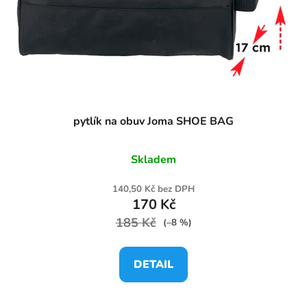
o
d
u
k
t
ů
pytlík na obuv Joma SHOE BAG
Skladem
140,50 Kč bez DPH
170 Kč
185 Kč
(–8 %)
DETAIL