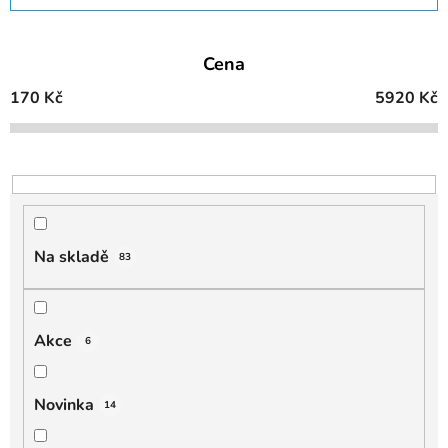
z
e
Cena
n
í
170
Kč
5920
Kč
p
r
o
d
u
k
Na skladě
83
t
ů
Akce
6
Novinka
14