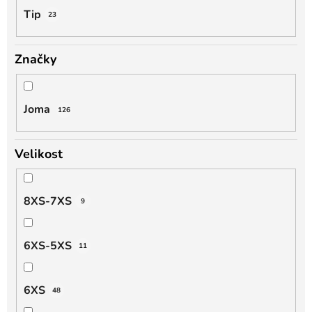
Tip
23
Značky
Joma
126
Velikost
8XS-7XS
9
6XS-5XS
11
6XS
48