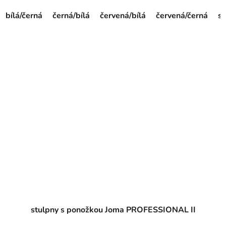
bílá/černá
černá/bílá
červená/bílá
červená/černá
st
stulpny s ponožkou Joma PROFESSIONAL II