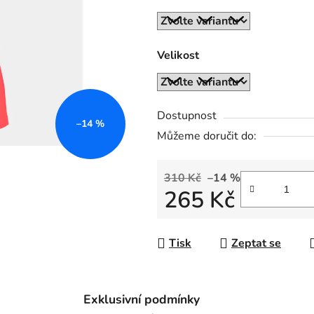
z
5
hvězdiček.
Velikost
Dostupnost
–14 %
Můžeme doručit do:
310 Kč
–14 %
265 Kč
Měrná cena:
Tisk
Zeptat se
Exklusivní podmínky