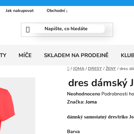
Jak nakupovat
Obchodní podmínky
Podmínky ochrany
TY
MÍČE
SKLADEM NA PRODEJNĚ
KLU
Domů
/
JOMA
/
DRESY
/
ŽENY
/
dres 
dres dámsk
Průměrné
Neohodnoceno
Podrobnosti h
hodnocení
Značka:
Joma
produktu
dámský samostatný dres/triko J
je
0,0
Barva