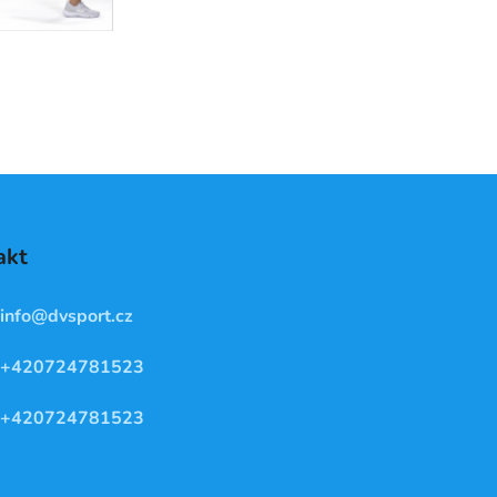
akt
info
@
dvsport.cz
+420724781523
+420724781523