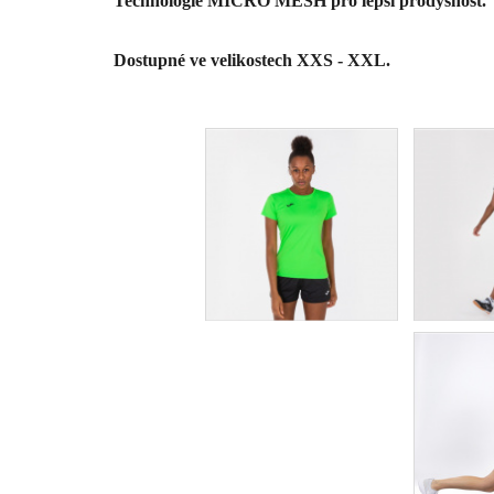
Technologie MICRO MESH pro lepší prodyšnost.
Dostupné ve velikostech XXS - X
XL. 