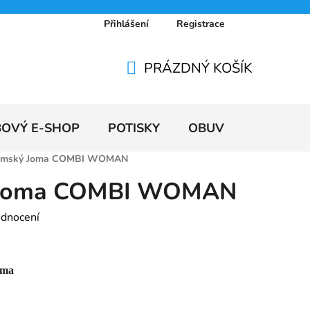
Přihlášení
Registrace
 osobních údajů
Doprava a platby
Ceníky
PRÁZDNÝ KOŠÍK
NÁKUPNÍ
KOŠÍK
BOVÝ E-SHOP
POTISKY
OBUV
VÝPRODE
dámský Joma COMBI WOMAN
ý Joma COMBI WOMAN
odnocení
oma