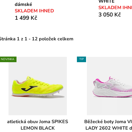
WHITE
dámské
SKLADEM IHN
SKLADEM IHNED
3 050 Kč
1 499 Kč
Stránka
1
z
1
-
12
položek celkem
NOVINKA
TIP
V
ý
p
s
p
r
o
atletická obuv Joma SPIKES
Běžecké boty Joma VICTORY
d
LEMON BLACK
LADY 2602 WHITE 