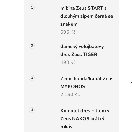
l
mikina Zeus START s
dlouhým zipem černá se
znakem
595 Kč
dámský volejbalový
dres Zeus TIGER
490 Kč
Zimní bunda/kabát Zeus
MYKONOS
2 190 Kč
Komplet dres + trenky
Zeus NAXOS krátký
rukáv