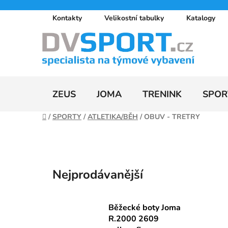
Přejít
Kontakty
Velikostní tabulky
Katalogy
na
obsah
ZEUS
JOMA
TRENINK
SPOR
Domů
/
SPORTY
/
ATLETIKA/BĚH
/
OBUV - TRETRY
Nejprodávanější
Běžecké boty Joma
R.2000 2609