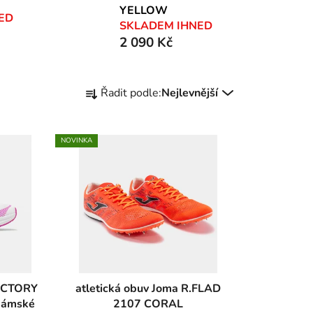
YELLOW
ED
SKLADEM IHNED
2 090 Kč
Ř
Řadit podle:
Nejlevnější
a
z
e
NOVINKA
n
í
p
r
o
d
u
k
atletická obuv Joma R.FLAD
t
dámské
2107 CORAL