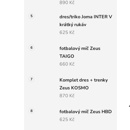
890 Kč
dres/triko Joma INTER V
krátký rukáv
625 Kč
fotbalový míč Zeus
TAIGO
660 Kč
Komplet dres + trenky
Zeus KOSMO
870 Kč
fotbalový míč Zeus HBD
625 Kč