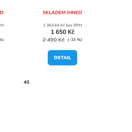
ů
ED
SKLADEM IHNED
PH
1 363,64 Kč bez DPH
1 650 Kč
2 490 Kč
%)
(–33 %)
DETAIL
40