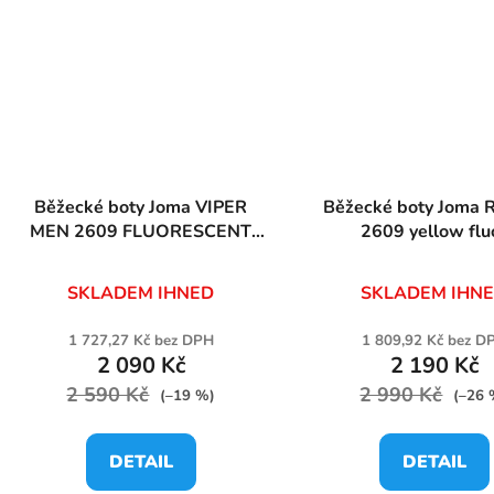
Běžecké boty Joma VIPER
Běžecké boty Joma R.2000
MEN 2609 FLUORESCENT
2609 yellow flu
YELLOW
SKLADEM IHNED
SKLADEM IHN
1 727,27 Kč bez DPH
1 809,92 Kč bez D
2 090 Kč
2 190 Kč
2 590 Kč
2 990 Kč
(–19 %)
(–26 
DETAIL
DETAIL