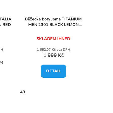
Běžecké boty Joma TITANIUM
N RED
MEN 2301 BLACK LEMON
FLUOR
SKLADEM IHNED
PH
1 652,07 Kč bez DPH
1 999 Kč
%)
DETAIL
43