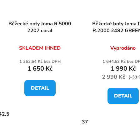
Běžecké boty Joma R.5000
Běžecké boty Joma ITALIA
2207 coral
R.2000 2482 GREE
SKLADEM IHNED
Vyprodáno
1 363,64 Kč bez DPH
1 644,63 Kč bez D
1 650 Kč
1 990 Kč
2 990 Kč
(–33 
DETAIL
DETAIL
42,5
37