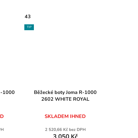
43
TIP
Běžecké boty Joma R-1000
2602 WHITE ROYAL
ED
SKLADEM IHNED
PH
2 520,66 Kč bez DPH
3 050 Kč