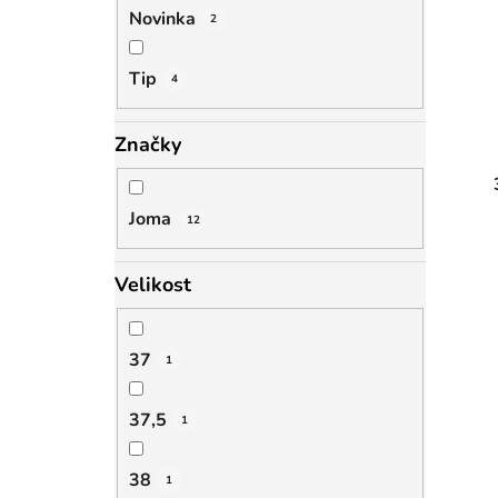
Novinka
2
Tip
4
Značky
Joma
12
Velikost
37
1
37,5
1
38
1