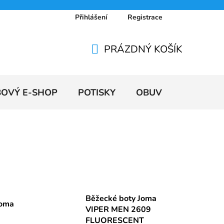
Přihlášení
Registrace
 osobních údajů
Doprava a platby
Ceníky
PRÁZDNÝ KOŠÍK
NÁKUPNÍ
KOŠÍK
BOVÝ E-SHOP
POTISKY
OBUV
VÝPRODE
Běžecké boty Joma
Joma
VIPER MEN 2609
FLUORESCENT