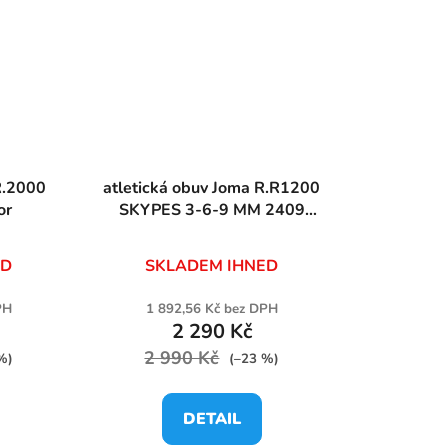
atletická obuv Joma R.R1200
or
SKYPES 3-6-9 MM 2409
LEMON FLUOR
ED
SKLADEM IHNED
PH
1 892,56 Kč bez DPH
2 290 Kč
2 990 Kč
%)
(–23 %)
DETAIL