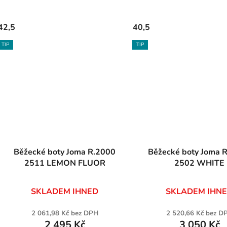
42,5
40,5
TIP
TIP
Běžecké boty Joma R.2000
Běžecké boty Joma R-1000
2511 LEMON FLUOR
2502 WHITE
SKLADEM IHNED
SKLADEM IHN
2 061,98 Kč bez DPH
2 520,66 Kč bez D
2 495 Kč
3 050 Kč