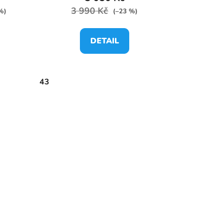
3 990 Kč
%)
(–23 %)
DETAIL
43