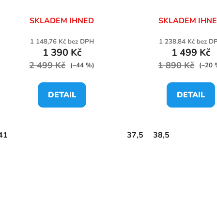
u
k
SKLADEM IHNED
SKLADEM IHN
t
ů
1 148,76 Kč bez DPH
1 238,84 Kč bez D
1 390 Kč
1 499 Kč
2 499 Kč
1 890 Kč
(–44 %)
(–20 
DETAIL
DETAIL
41
37,5
38,5