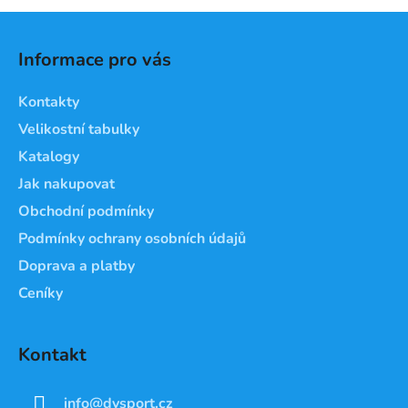
s
Z
u
á
Informace pro vás
p
a
Kontakty
t
Velikostní tabulky
í
Katalogy
Jak nakupovat
Obchodní podmínky
Podmínky ochrany osobních údajů
Doprava a platby
Ceníky
Kontakt
info
@
dvsport.cz