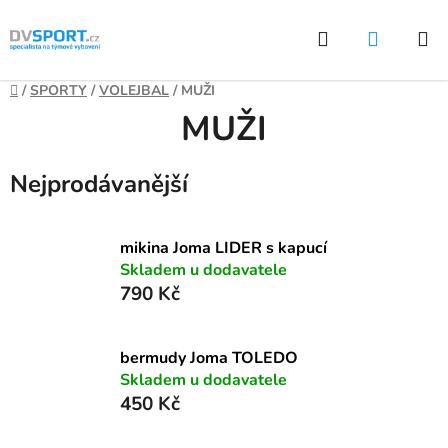
Přejít
Hledat
NÁKUP
na
KOŠÍK
obsah
Domů
/
SPORTY
/
VOLEJBAL
/
MUŽI
MUŽI
Nejprodávanější
mikina Joma LIDER s kapucí
Skladem u dodavatele
790 Kč
bermudy Joma TOLEDO
Skladem u dodavatele
450 Kč