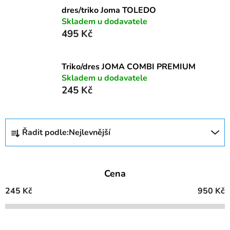
dres/triko Joma TOLEDO
Skladem u dodavatele
495 Kč
Triko/dres JOMA COMBI PREMIUM
Skladem u dodavatele
245 Kč
Ř
Řadit podle:
Nejlevnější
a
z
e
Cena
n
í
245
Kč
950
Kč
p
r