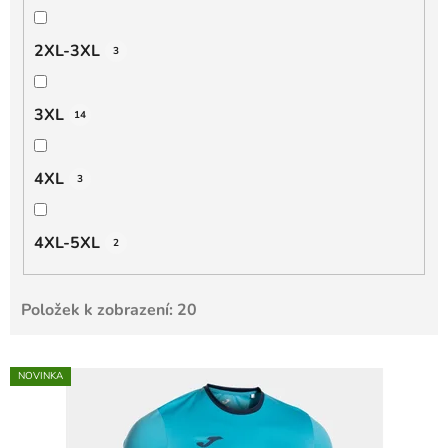
2XL-3XL
3
3XL
14
4XL
3
4XL-5XL
2
Položek k zobrazení:
20
V
NOVINKA
ý
p
i