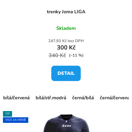
trenky Joma LIGA
Skladem
247,93 Kč bez DPH
300 Kč
340 Kč
(–11 %)
DETAIL
bílá/červená
bílá/stř.modrá
černá/bílá
černá/červená
TIP
VÍCE ZA MÉNĚ