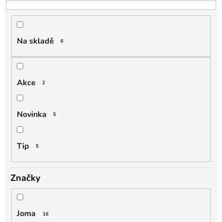
o
d
u
k
Na skladě
6
t
ů
Akce
2
Novinka
5
Tip
5
Značky
Joma
16