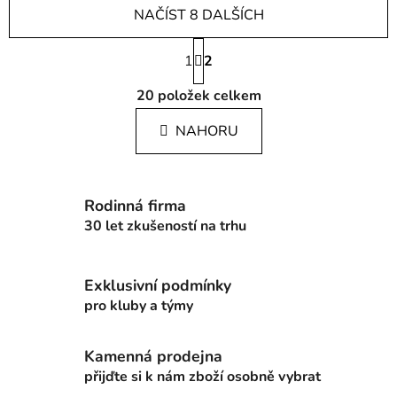
NAČÍST 8 DALŠÍCH
S
1
t
2
r
O
á
20
položek celkem
v
n
l
k
NAHORU
á
o
d
v
a
á
c
n
Rodinná firma
í
í
30 let zkušeností na trhu
p
r
v
Exklusivní podmínky
k
pro kluby a týmy
y
v
ý
Kamenná prodejna
p
přijďte si k nám zboží osobně vybrat
i