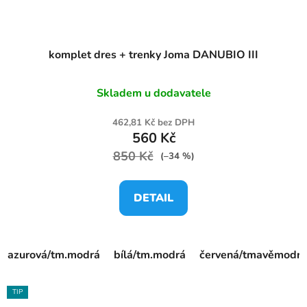
komplet dres + trenky Joma DANUBIO III
Skladem u dodavatele
462,81 Kč bez DPH
560 Kč
850 Kč
(–34 %)
DETAIL
azurová/tm.modrá
bílá/tm.modrá
červená/tmavěmodrá
TIP