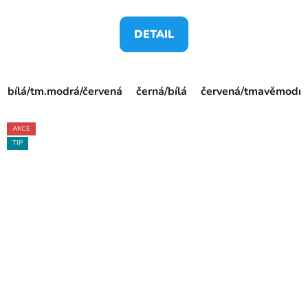
DETAIL
bílá/tm.modrá/červená
černá/bílá
červená/tmavěmodr
AKCE
TIP