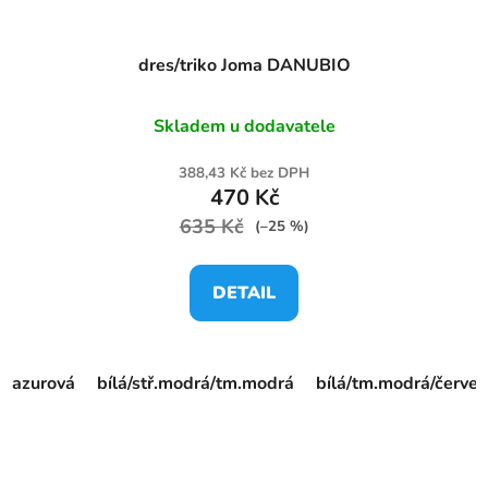
dres/triko Joma DANUBIO
Skladem u dodavatele
388,43 Kč bez DPH
470 Kč
635 Kč
(–25 %)
DETAIL
azurová
bílá/stř.modrá/tm.modrá
bílá/tm.modrá/červe