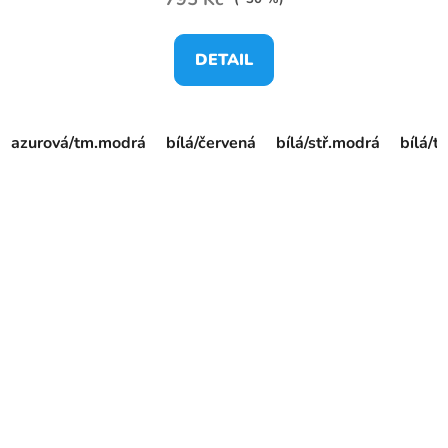
DETAIL
azurová/tm.modrá
bílá/červená
bílá/stř.modrá
bílá/