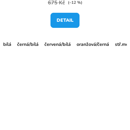
675 Kč
(–12 %)
DETAIL
bílá
černá/bílá
červená/bílá
oranžová/černá
stř.mo