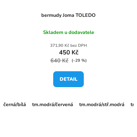
bermudy Joma TOLEDO
Skladem u dodavatele
371,90 Kč bez DPH
450 Kč
640 Kč
(–29 %)
DETAIL
černá/bílá
tm.modrá/červená
tm.modrá/stř.modrá
tm