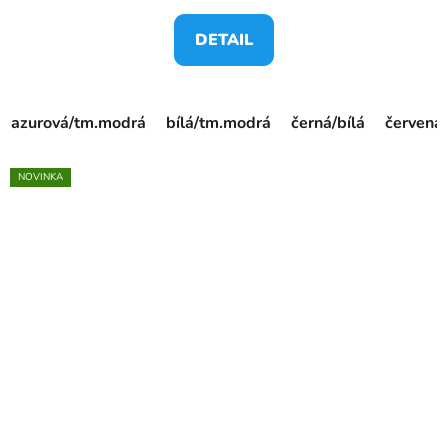
DETAIL
azurová/tm.modrá
bílá/tm.modrá
černá/bílá
červená/
NOVINKA