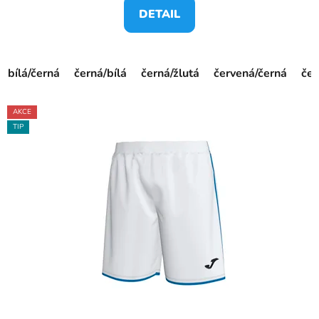
DETAIL
bílá/černá
černá/bílá
černá/žlutá
červená/černá
če
AKCE
TIP