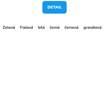
DETAIL
Zelená
Fialová
bílá
černá
červená
granátová
o