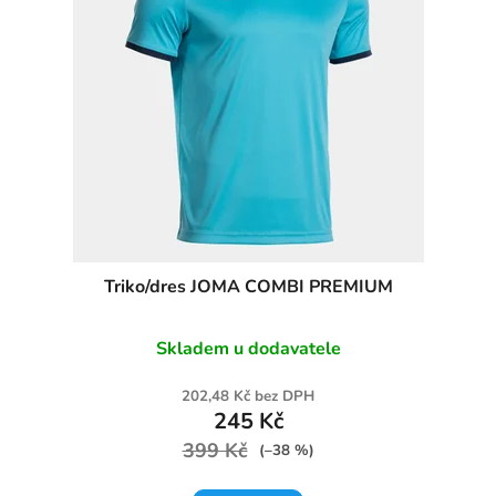
s
p
r
o
d
u
k
t
ů
Triko/dres JOMA COMBI PREMIUM
Skladem u dodavatele
202,48 Kč bez DPH
245 Kč
399 Kč
(–38 %)