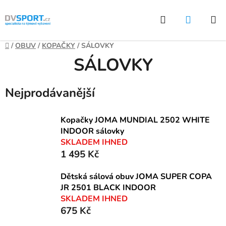
Přejít
Hledat
NÁKUP
na
KOŠÍK
obsah
Domů
/
OBUV
/
KOPAČKY
/
SÁLOVKY
SÁLOVKY
Nejprodávanější
Kopačky JOMA MUNDIAL 2502 WHITE
INDOOR sálovky
SKLADEM IHNED
1 495 Kč
Dětská sálová obuv JOMA SUPER COPA
JR 2501 BLACK INDOOR
SKLADEM IHNED
675 Kč