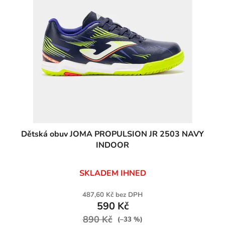
i
s
p
r
o
d
u
k
t
ů
Dětská obuv JOMA PROPULSION JR 2503 NAVY
INDOOR
SKLADEM IHNED
487,60 Kč bez DPH
590 Kč
890 Kč
(–33 %)