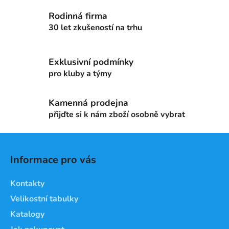
a
á
c
n
Rodinná firma
í
í
30 let zkušeností na trhu
p
r
v
Exklusivní podmínky
k
pro kluby a týmy
y
v
ý
Kamenná prodejna
p
přijďte si k nám zboží osobně vybrat
i
s
Z
u
á
Informace pro vás
p
a
Kontakty
t
Velikostní tabulky
í
Katalogy