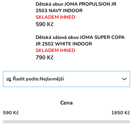
Dětská obuv JOMA PROPULSION JR
2503 NAVY INDOOR
SKLADEM IHNED
590 Kč
Dětská sálová obuv JOMA SUPER COPA
JR 2502 WHITE INDOOR
SKLADEM IHNED
790 Kč
Ř
Řadit podle:
Nejlevnější
a
z
e
Cena
n
í
590
Kč
1650
Kč
p
r