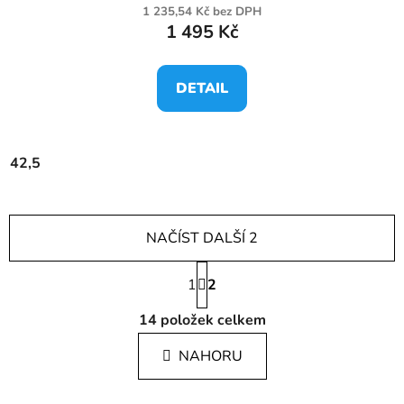
1 235,54 Kč bez DPH
1 495 Kč
DETAIL
42,5
NAČÍST DALŠÍ 2
S
1
t
2
r
O
á
14
položek celkem
v
n
l
k
NAHORU
á
o
d
v