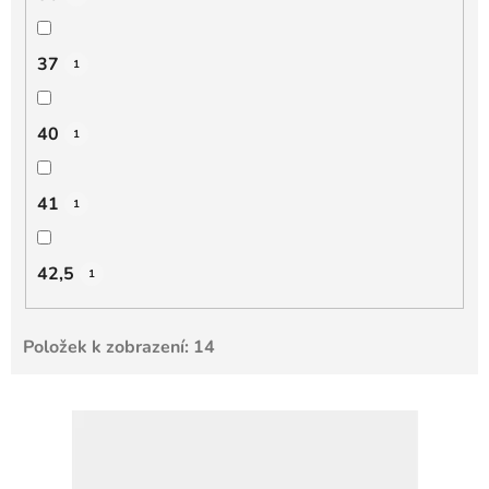
37
1
40
1
41
1
42,5
1
Položek k zobrazení:
14
V
ý
p