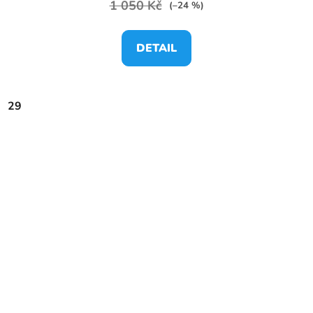
1 050 Kč
(–24 %)
DETAIL
29