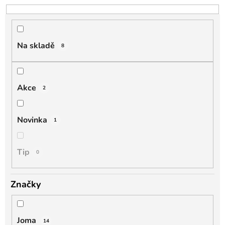
o
d
u
k
Na skladě
8
t
ů
Akce
2
Novinka
1
Tip
0
Značky
Joma
14