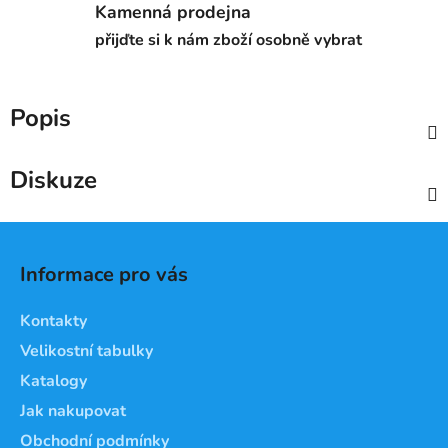
Kamenná prodejna
přijďte si k nám zboží osobně vybrat
Popis
Diskuze
Z
á
Informace pro vás
p
a
Kontakty
t
Velikostní tabulky
í
Katalogy
Jak nakupovat
Obchodní podmínky