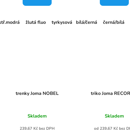
stř.modrá
žlutá fluo
tyrkysová
bílá/černá
korálová fluo
černá/bílá
purpuro
trenky Joma NOBEL
triko Joma RECOR
Skladem
Skladem
239,67 Kč bez DPH
od 239,67 Kč bez 