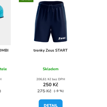
n
í
p
r
o
d
u
k
COMBI
trenky Zeus START
t
ů
tele
Skladem
H
206,61 Kč bez DPH
250 Kč
275 Kč
)
(–9 %)
DETAIL