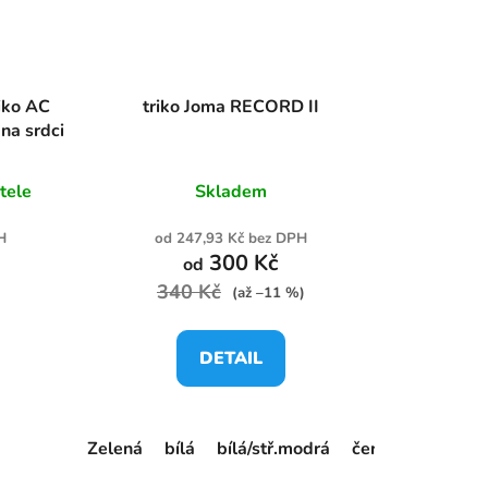
riko AC
triko Joma RECORD II
na srdci
tele
Skladem
H
od 247,93 Kč bez DPH
300 Kč
od
340 Kč
(až –11 %)
DETAIL
Zelená
bílá
bílá/stř.modrá
černá
černá/bí