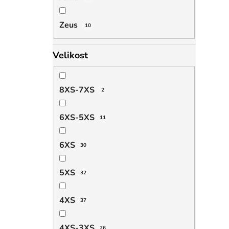
Zeus
10
Velikost
8XS-7XS
2
6XS-5XS
11
6XS
30
5XS
32
4XS
37
4XS-3XS
26