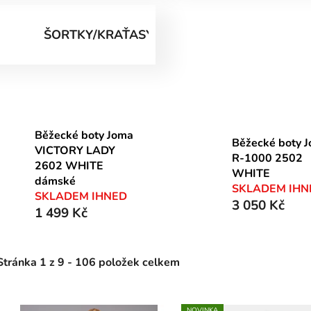
ŠORTKY/KRAŤASY
Běžecké boty Joma
Běžecké boty 
VICTORY LADY
R-1000 2502
2602 WHITE
WHITE
dámské
SKLADEM IHN
SKLADEM IHNED
3 050 Kč
1 499 Kč
Stránka
1
z
9
-
106
položek celkem
NOVINKA