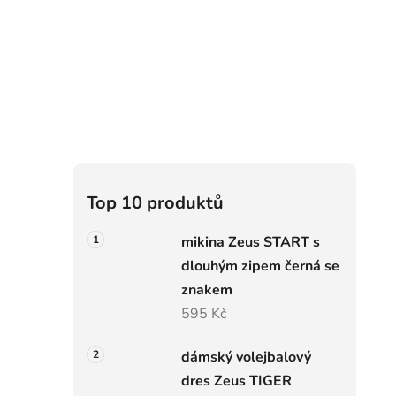
r
a
n
i
n
í
p
a
n
e
Top 10 produktů
l
mikina Zeus START s
dlouhým zipem černá se
znakem
595 Kč
dámský volejbalový
dres Zeus TIGER