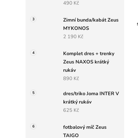
490 Kč
Zimní bunda/kabát Zeus
MYKONOS
2 190 Kč
Komplet dres + trenky
Zeus NAXOS krátký
rukáv
890 Kč
dres/triko Joma INTER V
krátký rukáv
625 Kč
fotbalový míč Zeus
TAIGO