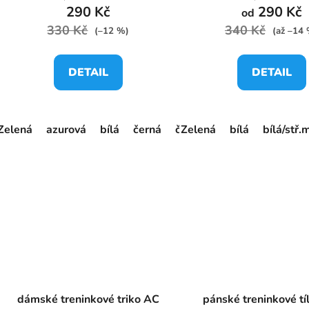
290 Kč
290 Kč
od
330 Kč
340 Kč
(–12 %)
(až –14
DETAIL
DETAIL
Zelená
azurová
bílá
černá
červená
Zelená
granátová
bílá
bílá/stř.
or
dámské treninkové triko AC
pánské treninkové tí