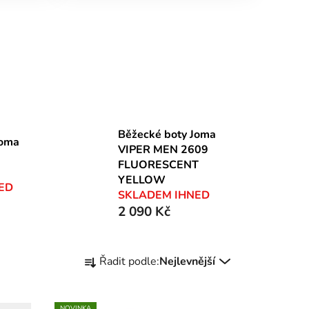
Běžecké boty Joma
Joma
VIPER MEN 2609
FLUORESCENT
YELLOW
ED
SKLADEM IHNED
2 090 Kč
Ř
Řadit podle:
Nejlevnější
a
z
e
NOVINKA