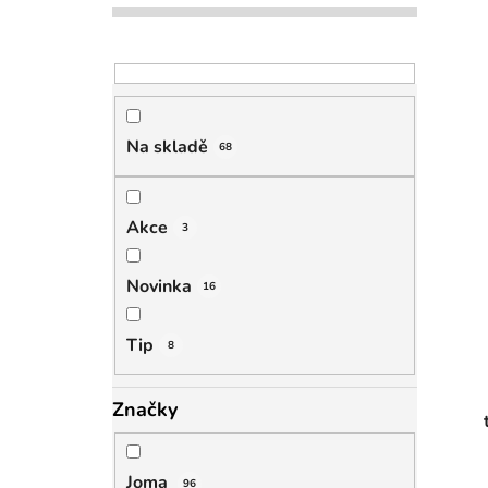
Na skladě
68
Akce
3
Novinka
16
Tip
8
Značky
Joma
96