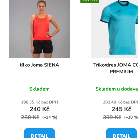
V
ý
p
s
p
r
o
tílko Joma SIENA
Triko/dres JOMA 
d
PREMIUM
u
k
Skladem
Skladem u dodava
t
ů
198,35 Kč bez DPH
202,48 Kč bez DP
240 Kč
245 Kč
280 Kč
399 Kč
(–14 %)
(–38 %
DETAIL
DETAIL