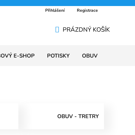
Přihlášení
Registrace
 osobních údajů
Doprava a platby
Ceníky
PRÁZDNÝ KOŠÍK
NÁKUPNÍ
KOŠÍK
BOVÝ E-SHOP
POTISKY
OBUV
VÝPRODE
OBUV - TRETRY