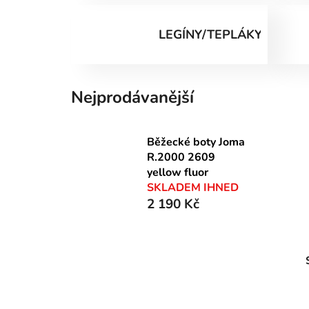
LEGÍNY/TEPLÁKY
Nejprodávanější
Běžecké boty Joma
R.2000 2609
yellow fluor
SKLADEM IHNED
2 190 Kč
P
o
s
t