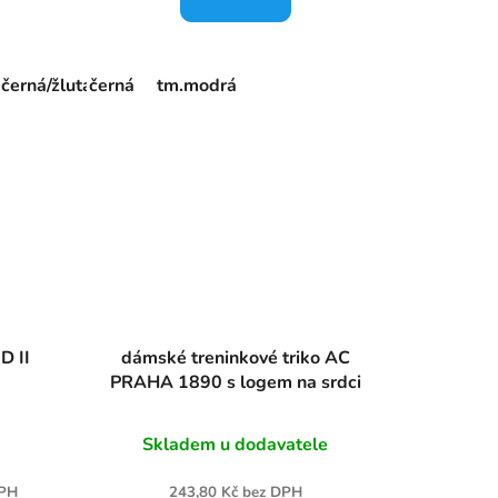
vá
černá/žlutá
černá
červená/černá
tm.modrá
červená/tmavěmodrá
graná
D II
dámské treninkové triko AC
PRAHA 1890 s logem na srdci
Skladem u dodavatele
DPH
243,80 Kč bez DPH