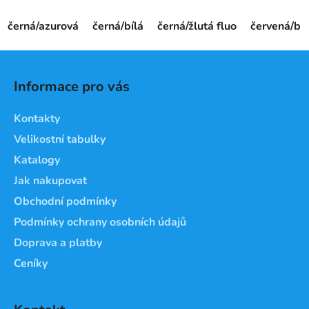
černá/azurová
černá/bílá
černá/žlutá fluo
červená/bíl
Z
á
Informace pro vás
p
a
Kontakty
t
Velikostní tabulky
í
Katalogy
Jak nakupovat
Obchodní podmínky
Podmínky ochrany osobních údajů
Doprava a platby
Ceníky