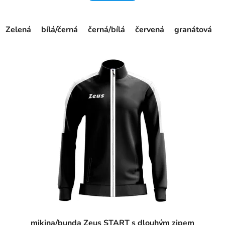
Zelená
bílá/černá
černá/bílá
červená
granátová
mikina/bunda Zeus START s dlouhým zipem