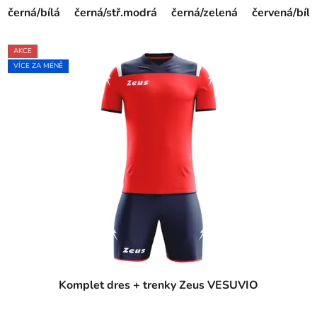
černá/bílá
černá/stř.modrá
černá/zelená
červená/bílá
AKCE
VÍCE ZA MÉNĚ
Komplet dres + trenky Zeus VESUVIO