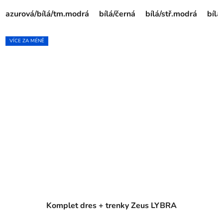
azurová/bílá/tm.modrá
bílá/černá
bílá/stř.modrá
bíl
VÍCE ZA MÉNĚ
Komplet dres + trenky Zeus LYBRA