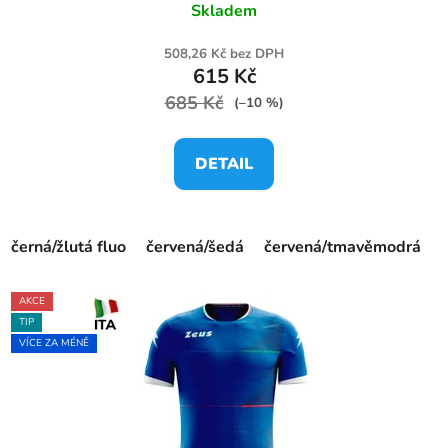
Skladem
508,26 Kč bez DPH
615 Kč
685 Kč
(–10 %)
DETAIL
černá/žlutá fluo
červená/šedá
červená/tmavěmodrá
AKCE
TIP
VÍCE ZA MÉNĚ