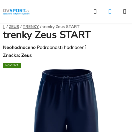
Přejít
Hledat
NÁKUP
na
KOŠÍK
obsah
Domů
/
ZEUS
/
TRENKY
/
trenky Zeus START
trenky Zeus START
Průměrné
Neohodnoceno
Podrobnosti hodnocení
hodnocení
Značka:
Zeus
produktu
NOVINKA
je
0,0
z
5
hvězdiček.