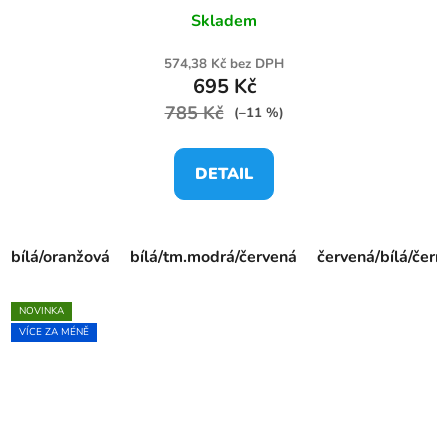
Skladem
574,38 Kč bez DPH
695 Kč
785 Kč
(–11 %)
DETAIL
bílá/oranžová
bílá/tm.modrá/červená
červená/bílá/čern
NOVINKA
VÍCE ZA MÉNĚ