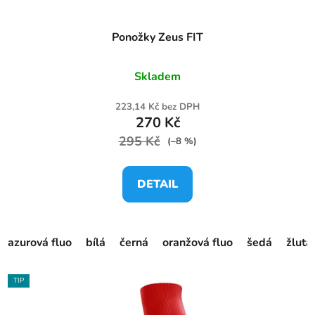
Ponožky Zeus FIT
Skladem
223,14 Kč bez DPH
270 Kč
295 Kč
(–8 %)
DETAIL
azurová fluo
bílá
černá
oranžová fluo
šedá
žlutá
TIP