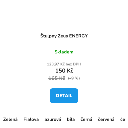
Štulpny Zeus ENERGY
Skladem
123,97 Kč bez DPH
150 Kč
165 Kč
(–9 %)
DETAIL
Zelená
Fialová
azurová
bílá
černá
červená
čer