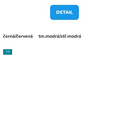
DETAIL
černá/červená
tm.modrá/stř.modrá
TIP