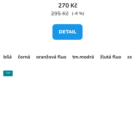
270 Kč
295 Kč
(–8 %)
DETAIL
bílá
černá
oranžová fluo
tm.modrá
žlutá fluo
zel
TIP