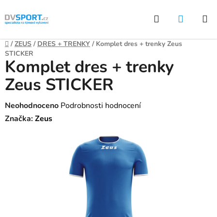
Přejít
Hledat
NÁKUP
na
KOŠÍK
obsah
Domů
/
ZEUS
/
DRES + TRENKY
/
Komplet dres + trenky Zeus
STICKER
Komplet dres + trenky
Zeus STICKER
Průměrné
Neohodnoceno
Podrobnosti hodnocení
hodnocení
Značka:
Zeus
produktu
je
0,0
z
5
hvězdiček.