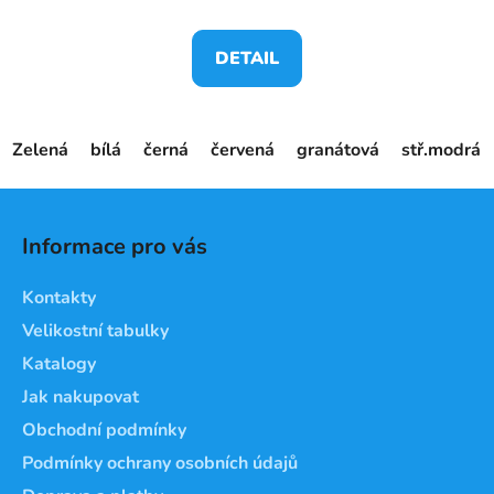
DETAIL
Zelená
bílá
černá
červená
granátová
stř.modrá
Z
á
Informace pro vás
p
a
Kontakty
t
Velikostní tabulky
í
Katalogy
Jak nakupovat
Obchodní podmínky
Podmínky ochrany osobních údajů