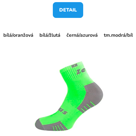
DETAIL
bílá/oranžová
bílá/žlutá
černá/azurová
tm.modrá/bílá