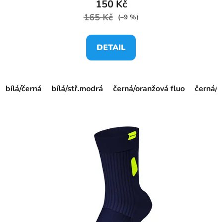
150 Kč
165 Kč
(–9 %)
DETAIL
bílá/černá
bílá/stř.modrá
černá/oranžová fluo
černá/ž