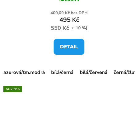
409,09 Kč bez DPH
495 Kč
550 Kč
(–10 %)
DETAIL
azurová/tm.modrá
bílá/černá
bílá/červená
černá/žlut
NOVINKA