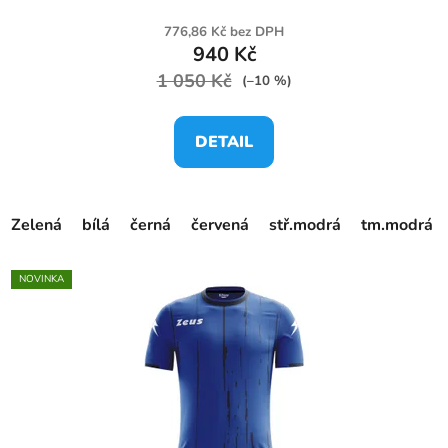
776,86 Kč bez DPH
940 Kč
1 050 Kč
(–10 %)
DETAIL
Zelená
bílá
černá
červená
stř.modrá
tm.modrá
NOVINKA