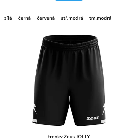
bílá
černá
červená
stř.modrá
tm.modrá
trenky Zeus JOLLY