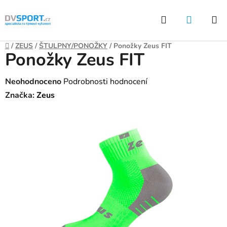
Přejít
Hledat
NÁKUP
na
KOŠÍK
obsah
Domů
/
ZEUS
/
ŠTULPNY/PONOŽKY
/
Ponožky Zeus FIT
Ponožky Zeus FIT
Průměrné
Neohodnoceno
Podrobnosti hodnocení
hodnocení
Značka:
Zeus
produktu
je
0,0
z
5
hvězdiček.