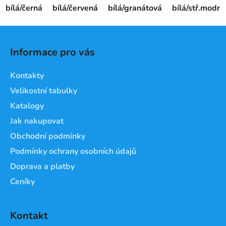
bílá/černá
bílá/červená
bílá/granátová
bílá/stř.modrá
Z
á
Informace pro vás
p
a
Kontakty
t
Velikostní tabulky
í
Katalogy
Jak nakupovat
Obchodní podmínky
Podmínky ochrany osobních údajů
Doprava a platby
Ceníky
Kontakt