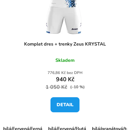
Komplet dres + trenky Zeus KRYSTAL
Skladem
776,86 Kč bez DPH
940 Kč
1 050 Kč
(–10 %)
DETAIL
bílá/červená/černá
bílá/červená/žlutá
bílá/granátová/t