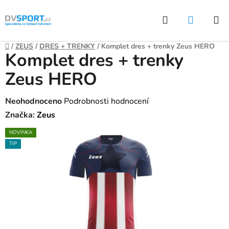
Přejít
Hledat
NÁKUP
na
KOŠÍK
obsah
Domů
/
ZEUS
/
DRES + TRENKY
/
Komplet dres + trenky Zeus HERO
Komplet dres + trenky
Zeus HERO
Průměrné
Neohodnoceno
Podrobnosti hodnocení
hodnocení
Značka:
Zeus
produktu
NOVINKA
je
TIP
0,0
z
5
hvězdiček.