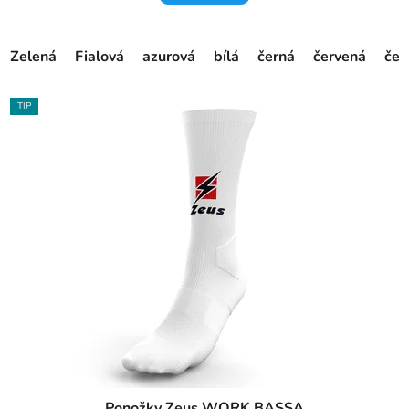
Zelená
Fialová
azurová
bílá
černá
červená
čer
TIP
Ponožky Zeus WORK BASSA