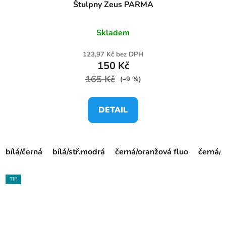
Štulpny Zeus PARMA
Skladem
123,97 Kč bez DPH
150 Kč
165 Kč
(–9 %)
DETAIL
bílá/černá
bílá/stř.modrá
černá/oranžová fluo
černá/ž
TIP