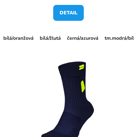
DETAIL
bílá/oranžová
bílá/žlutá
černá/azurová
tm.modrá/bílá