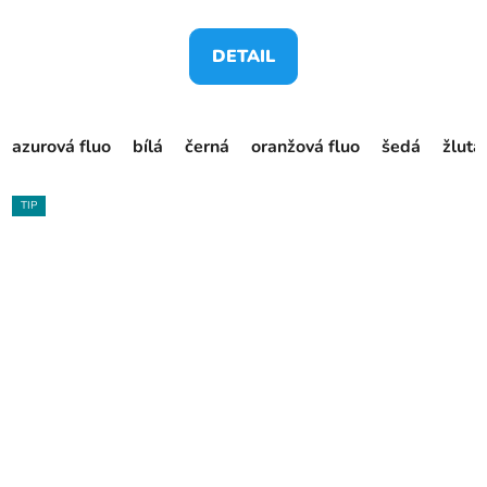
DETAIL
azurová fluo
bílá
černá
oranžová fluo
šedá
žlutá
TIP