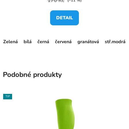
170 Kč
(–11 %)
DETAIL
Zelená
bílá
černá
červená
granátová
stř.modrá
Podobné produkty
TIP