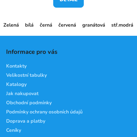
Zelená
bílá
černá
červená
granátová
stř.modrá
Z
á
Informace pro vás
p
a
Kontakty
t
Velikostní tabulky
í
Katalogy
Jak nakupovat
Obchodní podmínky
Podmínky ochrany osobních údajů
Doprava a platby
Ceníky