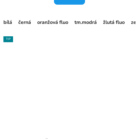
bílá
černá
oranžová fluo
tm.modrá
žlutá fluo
zel
TIP