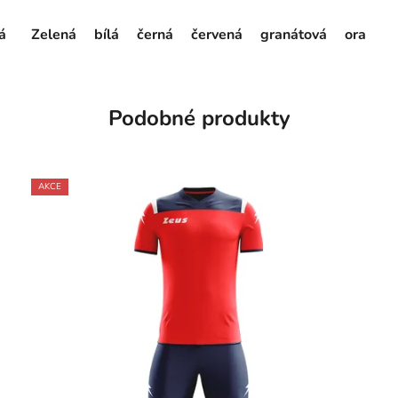
á
Zelená
bílá
černá
červená
granátová
oranžov
Podobné produkty
AKCE