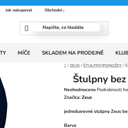
Jak nakupovat
Obchodní podmínky
Podmínky ochrany
TY
MÍČE
SKLADEM NA PRODEJNĚ
KLU
Domů
/
ZEUS
/
ŠTULPNY/PONOŽKY
/
Š
Štulpny bez
Průměrné
Neohodnoceno
Podrobnosti h
hodnocení
Značka:
Zeus
produktu
jednobarevné stulpny Zeus b
je
0,0
Barva