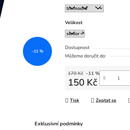
z
5
hvězdiček.
Velikost
Dostupnost
–11 %
Můžeme doručit do:
170 Kč
–11 %
150 Kč
Měrná cena:
Tisk
Zeptat se
Exklusivní podmínky