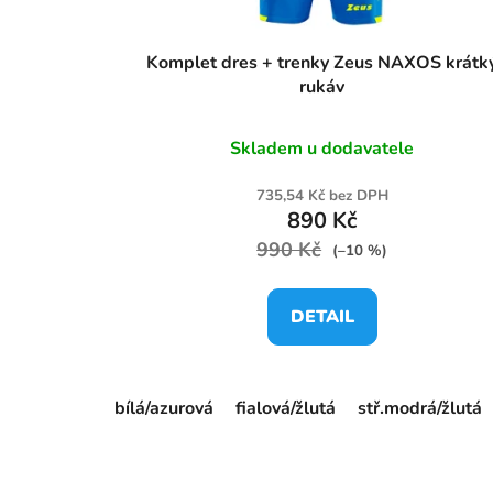
Komplet dres + trenky Zeus NAXOS krátk
rukáv
Skladem u dodavatele
735,54 Kč bez DPH
890 Kč
990 Kč
(–10 %)
DETAIL
bílá/azurová
fialová/žlutá
stř.modrá/žlutá