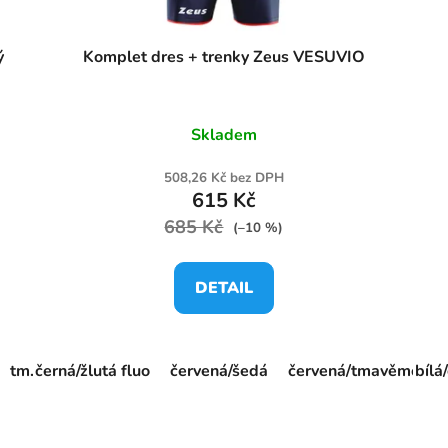
ý
Komplet dres + trenky Zeus VESUVIO
Skladem
508,26 Kč bez DPH
615 Kč
685 Kč
(–10 %)
DETAIL
tm.modrá/žlutá fluo
černá/žlutá fluo
červená/šedá
marine celeste
červená/tmavěmodrá
bílá