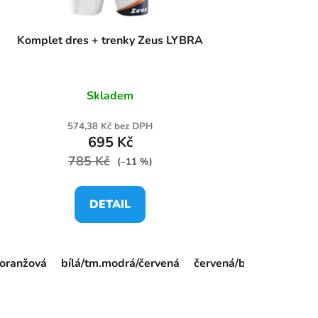
Komplet dres + trenky Zeus LYBRA
Skladem
574,38 Kč bez DPH
695 Kč
785 Kč
(–11 %)
DETAIL
/oranžová
granátová/černá
bílá/tm.modrá/červená
stř.modrá/tm.modrá
červená/bílá/černá
tm.modrá/žlutá
or