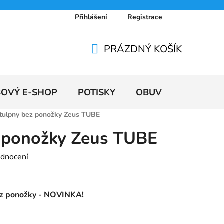
Přihlášení
Registrace
 osobních údajů
Doprava a platby
Ceníky
PRÁZDNÝ KOŠÍK
NÁKUPNÍ
KOŠÍK
BOVÝ E-SHOP
POTISKY
OBUV
VÝPRODE
tulpny bez ponožky Zeus TUBE
 ponožky Zeus TUBE
odnocení
ez ponožky - NOVINKA!