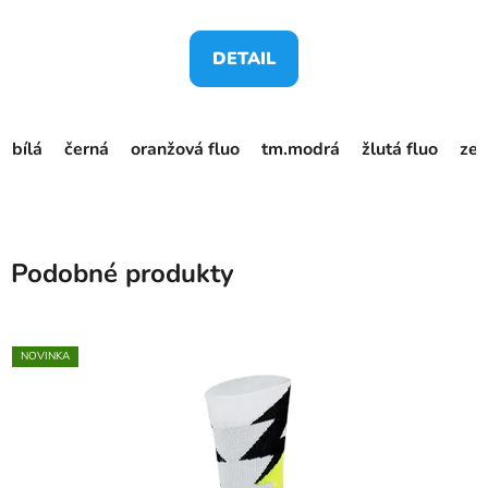
DETAIL
bílá
černá
oranžová fluo
tm.modrá
žlutá fluo
zel
Podobné produkty
NOVINKA