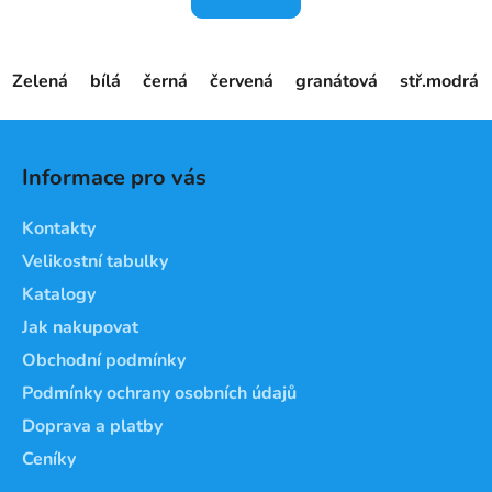
Zelená
bílá
černá
červená
granátová
stř.modrá
Z
á
Informace pro vás
p
a
Kontakty
t
Velikostní tabulky
í
Katalogy
Jak nakupovat
Obchodní podmínky
Podmínky ochrany osobních údajů
Doprava a platby
Ceníky