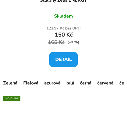
Štulpny Zeus ENERGY
Skladem
123,97 Kč bez DPH
150 Kč
165 Kč
(–9 %)
DETAIL
Zelená
Fialová
azurová
bílá
černá
červená
čer
NOVINKA