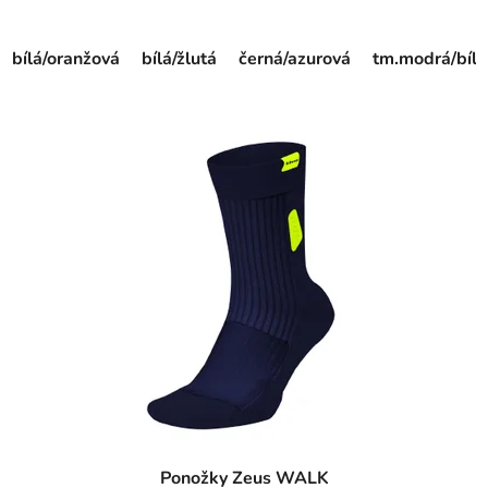
bílá/oranžová
bílá/žlutá
černá/azurová
tm.modrá/bílá
Ponožky Zeus WALK