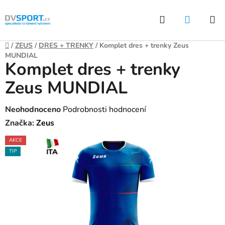
Přejít
Hledat
NÁKUP
na
KOŠÍK
obsah
Domů
/
ZEUS
/
DRES + TRENKY
/
Komplet dres + trenky Zeus
MUNDIAL
Komplet dres + trenky
Zeus MUNDIAL
Průměrné
Neohodnoceno
Podrobnosti hodnocení
hodnocení
Značka:
Zeus
produktu
AKCE
je
TIP
0,0
z
5
hvězdiček.