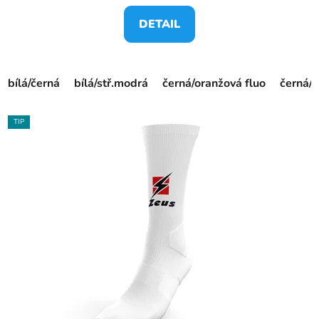
DETAIL
bílá/černá
bílá/stř.modrá
černá/oranžová fluo
černá/ž
TIP