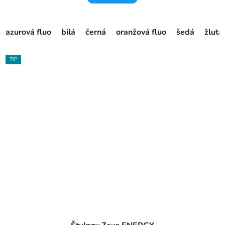
azurová fluo
bílá
černá
oranžová fluo
šedá
žlutá
TIP