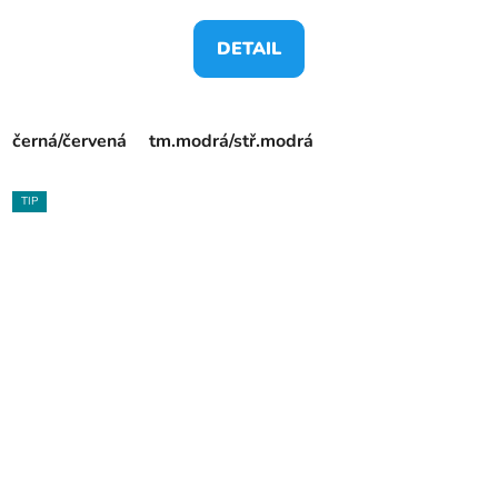
DETAIL
černá/červená
tm.modrá/stř.modrá
TIP