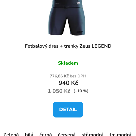
Fotbalový dres + trenky Zeus LEGEND
Skladem
776,86 Kč bez DPH
940 Kč
1 050 Kč
(–10 %)
DETAIL
Zelená
bílá
černá
červená
stř.modrá
tm.modrá