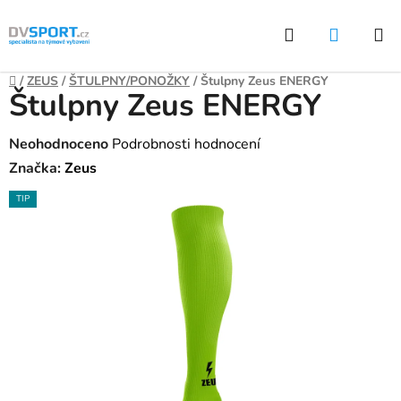
Přejít
Hledat
NÁKUP
na
KOŠÍK
obsah
Domů
/
ZEUS
/
ŠTULPNY/PONOŽKY
/
Štulpny Zeus ENERGY
Štulpny Zeus ENERGY
Průměrné
Neohodnoceno
Podrobnosti hodnocení
hodnocení
Značka:
Zeus
produktu
TIP
je
0,0
z
5
hvězdiček.