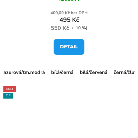
409,09 Kč bez DPH
495 Kč
550 Kč
(–10 %)
DETAIL
azurová/tm.modrá
bílá/černá
bílá/červená
černá/žlut
AKCE
TIP