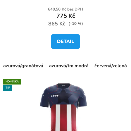
640,50 Kč bez DPH
775 Kč
865 Kč
(–10 %)
DETAIL
azurová/granátová
azurová/tm.modrá
červená/zelená
NOVINKA
TIP