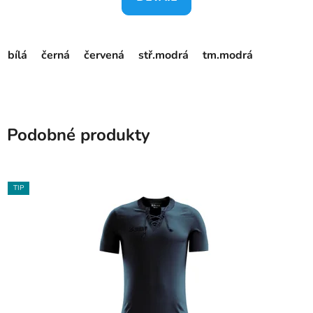
bílá
černá
červená
stř.modrá
tm.modrá
Podobné produkty
TIP