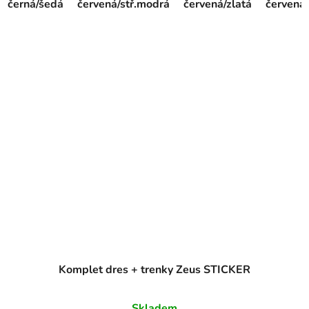
černá/šedá
červená/stř.modrá
červená/zlatá
červená/
Komplet dres + trenky Zeus STICKER
Skladem