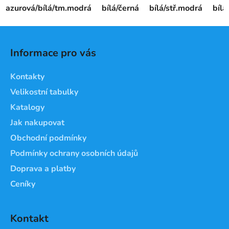
azurová/bílá/tm.modrá
bílá/černá
bílá/stř.modrá
bíl
Z
á
Informace pro vás
p
a
Kontakty
t
Velikostní tabulky
í
Katalogy
Jak nakupovat
Obchodní podmínky
Podmínky ochrany osobních údajů
Doprava a platby
Ceníky
Kontakt