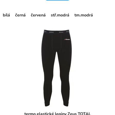
bílá
černá
červená
stř.modrá
tm.modrá
termo elastické leginy Zeus TOTAL