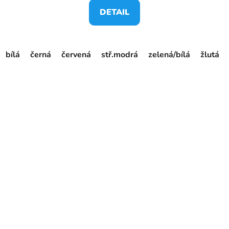
DETAIL
bílá
černá
červená
stř.modrá
zelená/bílá
žlutá