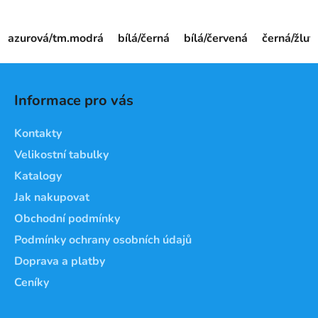
azurová/tm.modrá
bílá/černá
bílá/červená
černá/žlut
Z
á
Informace pro vás
p
a
Kontakty
t
Velikostní tabulky
í
Katalogy
Jak nakupovat
Obchodní podmínky
Podmínky ochrany osobních údajů
Doprava a platby
Ceníky