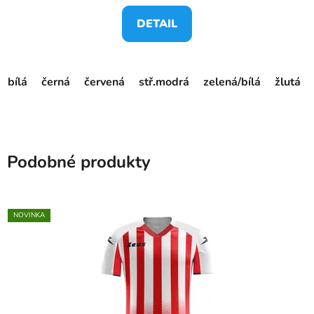
DETAIL
bílá
černá
červená
stř.modrá
zelená/bílá
žlutá
Podobné produkty
NOVINKA