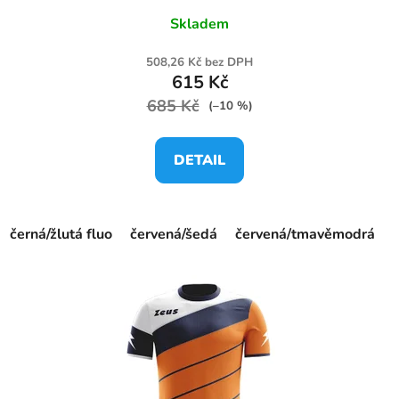
Skladem
508,26 Kč bez DPH
615 Kč
685 Kč
(–10 %)
DETAIL
černá/žlutá fluo
červená/šedá
červená/tmavěmodrá