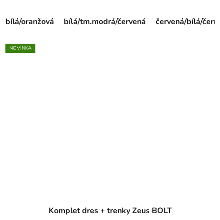
bílá/oranžová
bílá/tm.modrá/červená
červená/bílá/čern
NOVINKA
Komplet dres + trenky Zeus BOLT