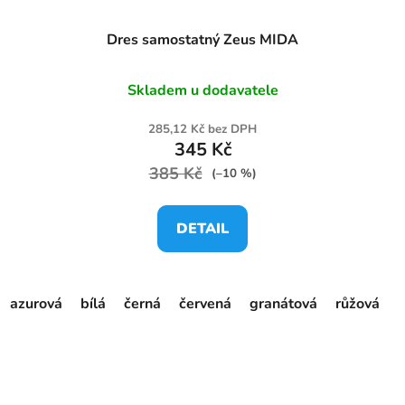
Dres samostatný Zeus MIDA
Skladem u dodavatele
285,12 Kč bez DPH
345 Kč
385 Kč
(–10 %)
DETAIL
azurová
bílá
černá
červená
granátová
růžová
s