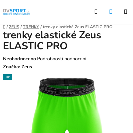
Přejít
Hledat
NÁKUP
na
KOŠÍK
obsah
Domů
/
ZEUS
/
TRENKY
/
trenky elastické Zeus ELASTIC PRO
trenky elastické Zeus
ELASTIC PRO
Průměrné
Neohodnoceno
Podrobnosti hodnocení
hodnocení
Značka:
Zeus
produktu
TIP
je
0,0
z
5
hvězdiček.