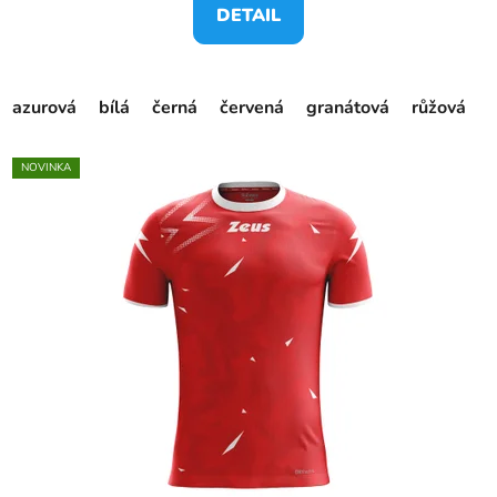
DETAIL
azurová
bílá
černá
červená
granátová
růžová
s
NOVINKA