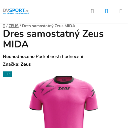
Přejít
Hledat
NÁKUP
na
KOŠÍK
obsah
Domů
/
ZEUS
/
Dres samostatný Zeus MIDA
Dres samostatný Zeus
MIDA
Průměrné
Neohodnoceno
Podrobnosti hodnocení
hodnocení
Značka:
Zeus
produktu
TIP
je
0,0
z
5
hvězdiček.