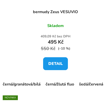
bermudy Zeus VESUVIO
Skladem
409,09 Kč bez DPH
495 Kč
550 Kč
(–10 %)
DETAIL
černá/granátová/bílá
černá/žlutá fluo
šedá/červená
t
NOVINKA