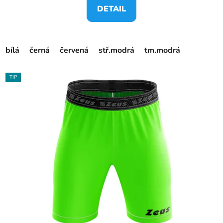
DETAIL
bílá
černá
červená
stř.modrá
tm.modrá
TIP