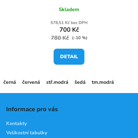
Skladem
578,51 Kč bez DPH
700 Kč
780 Kč
(–10 %)
DETAIL
černá
červená
stř.modrá
šedá
tm.modrá
Z
á
Informace pro vás
p
a
Kontakty
t
Velikostní tabulky
í