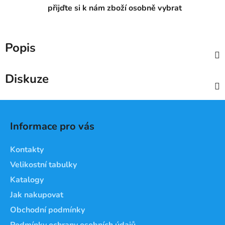
přijďte si k nám zboží osobně vybrat
Popis
Diskuze
Z
á
Informace pro vás
p
a
Kontakty
t
Velikostní tabulky
í
Katalogy
Jak nakupovat
Obchodní podmínky
Podmínky ochrany osobních údajů