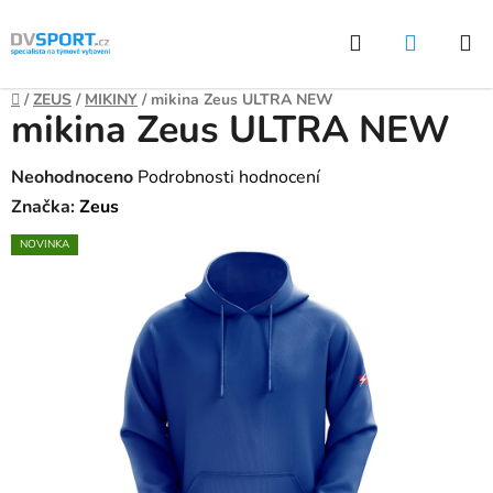
Přejít
Hledat
NÁKUP
na
KOŠÍK
obsah
Domů
/
ZEUS
/
MIKINY
/
mikina Zeus ULTRA NEW
mikina Zeus ULTRA NEW
Průměrné
Neohodnoceno
Podrobnosti hodnocení
hodnocení
Značka:
Zeus
produktu
NOVINKA
je
0,0
z
5
hvězdiček.