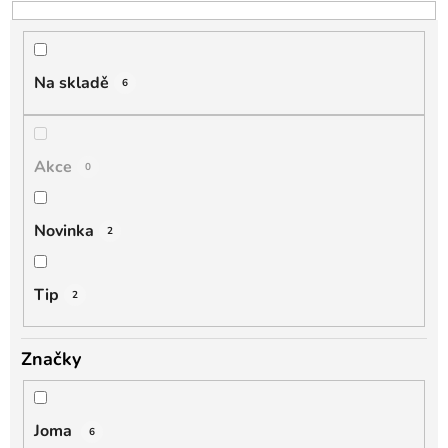
o
d
u
k
Na skladě
6
t
ů
Akce
0
Novinka
2
Tip
2
Značky
Joma
6