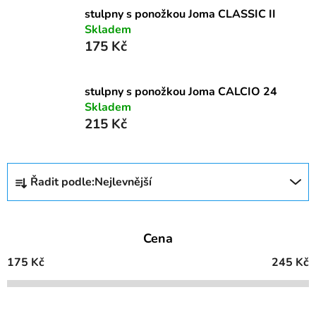
stulpny s ponožkou Joma CLASSIC II
Skladem
175 Kč
stulpny s ponožkou Joma CALCIO 24
Skladem
215 Kč
Ř
Řadit podle:
Nejlevnější
a
z
e
Cena
n
í
175
Kč
245
Kč
p
r