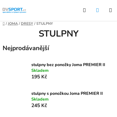
Přejít
Hledat
NÁKUP
na
KOŠÍK
obsah
Domů
/
JOMA
/
DRESY
/
STULPNY
STULPNY
Nejprodávanější
stulpny bez ponožky Joma PREMIER II
Skladem
195 Kč
stulpny s ponožkou Joma PREMIER II
Skladem
245 Kč