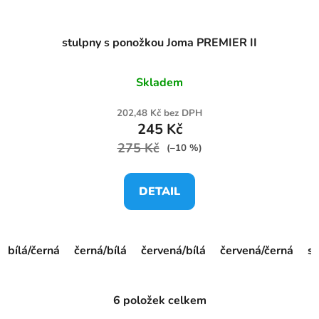
stulpny s ponožkou Joma PREMIER II
Skladem
202,48 Kč bez DPH
245 Kč
275 Kč
(–10 %)
DETAIL
bílá/černá
černá/bílá
červená/bílá
červená/černá
st
6
položek celkem
O