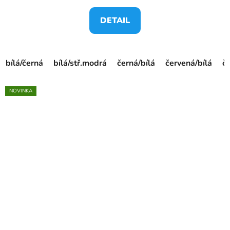
DETAIL
bílá/černá
bílá/stř.modrá
černá/bílá
červená/bílá
č
NOVINKA