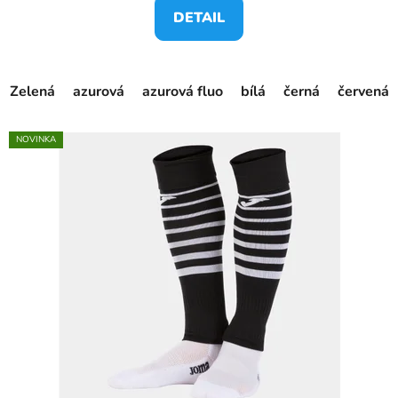
DETAIL
Zelená
azurová
azurová fluo
bílá
černá
červená
NOVINKA