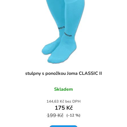
s
p
r
o
d
u
k
t
ů
stulpny s ponožkou Joma CLASSIC II
Skladem
144,63 Kč bez DPH
175 Kč
199 Kč
(–12 %)