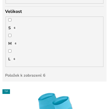
Velikost
S
6
M
6
L
6
Položek k zobrazení:
6
V
TIP
ý
p
i