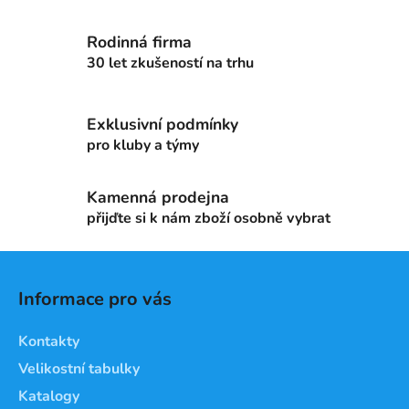
v
l
Rodinná firma
á
d
30 let zkušeností na trhu
a
c
Exklusivní podmínky
í
p
pro kluby a týmy
r
v
Kamenná prodejna
k
přijďte si k nám zboží osobně vybrat
y
v
Z
ý
á
p
Informace pro vás
i
p
s
a
Kontakty
u
t
Velikostní tabulky
í
Katalogy