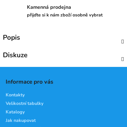
Kamenná prodejna
přijďte si k nám zboží osobně vybrat
Popis
Diskuze
Z
á
Informace pro vás
p
a
Kontakty
t
Velikostní tabulky
í
Katalogy
Jak nakupovat