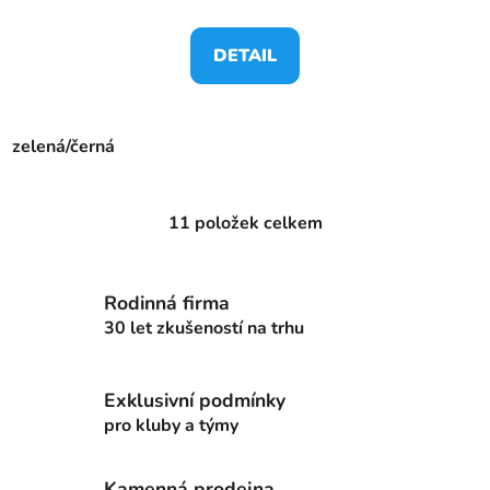
DETAIL
zelená/černá
11
položek celkem
O
v
l
Rodinná firma
á
d
30 let zkušeností na trhu
a
c
Exklusivní podmínky
í
p
pro kluby a týmy
r
v
Kamenná prodejna