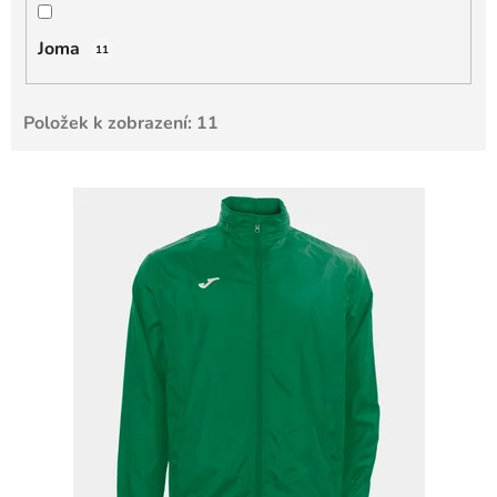
Joma
11
Položek k zobrazení:
11
V
ý
p
i
s
p
r
o
d
u
k