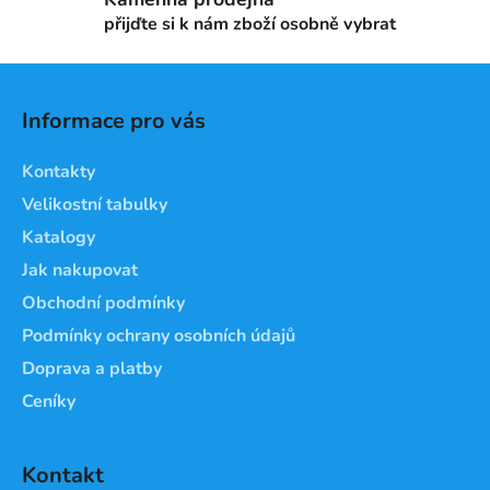
k
přijďte si k nám zboží osobně vybrat
y
v
Z
ý
á
p
Informace pro vás
i
p
s
a
Kontakty
u
t
Velikostní tabulky
í
Katalogy
Jak nakupovat
Obchodní podmínky
Podmínky ochrany osobních údajů
Doprava a platby
Ceníky
Kontakt