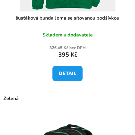
t
ů
šusťáková bunda Joma se síťovanou podšívkou
Skladem u dodavatele
326,45 Kč bez DPH
395 Kč
DETAIL
Zelená