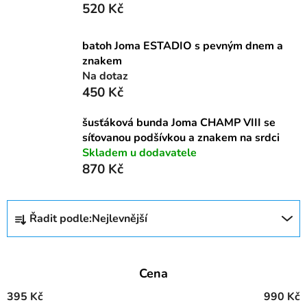
520 Kč
batoh Joma ESTADIO s pevným dnem a
znakem
Na dotaz
450 Kč
šusťáková bunda Joma CHAMP VIII se
síťovanou podšívkou a znakem na srdci
Skladem u dodavatele
870 Kč
Ř
Řadit podle:
Nejlevnější
a
z
e
Cena
n
í
395
Kč
990
Kč