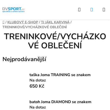
Přejít
Hledat
NÁKUP
na
KOŠÍK
obsah
Domů
/
KLUBOVÝ E-SHOP
/
TJ JÄKL KARVINÁ
/
TRENINKOVÉ/VYCHÁZKOVÉ OBLEČENÍ
TRENINKOVÉ/VYCHÁZKO
VÉ OBLEČENÍ
Nejprodávanější
taška Joma TRAINING se znakem
Na dotaz
650 Kč
batoh Joma DIAMOND se znakem
Na dotaz