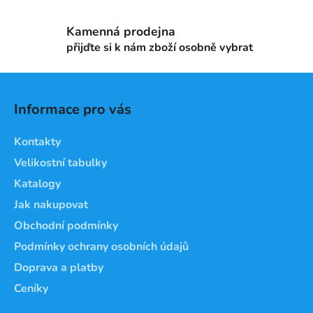
v
ý
Kamenná prodejna
p
přijďte si k nám zboží osobně vybrat
i
s
Z
u
á
Informace pro vás
p
a
Kontakty
t
Velikostní tabulky
í
Katalogy
Jak nakupovat
Obchodní podmínky
Podmínky ochrany osobních údajů
Doprava a platby
Ceníky