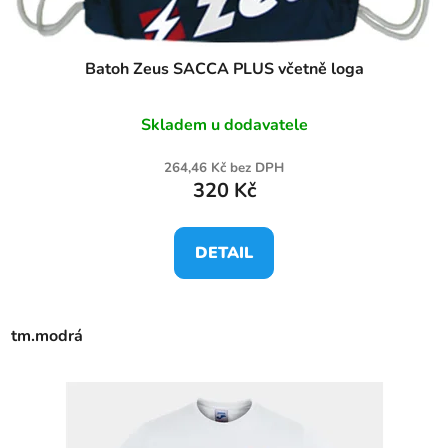
t
ů
Batoh Zeus SACCA PLUS včetně loga
Skladem u dodavatele
264,46 Kč bez DPH
320 Kč
DETAIL
tm.modrá