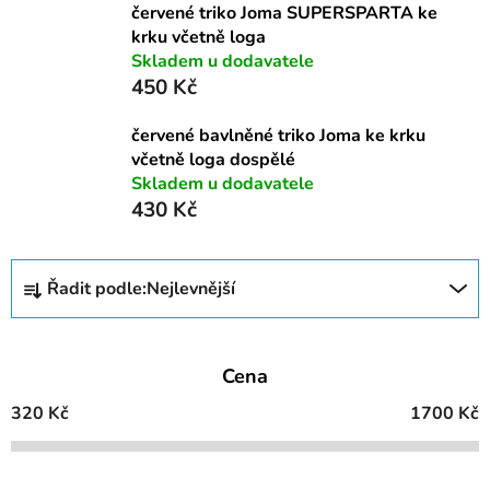
červené triko Joma SUPERSPARTA ke
krku včetně loga
Skladem u dodavatele
450 Kč
červené bavlněné triko Joma ke krku
včetně loga dospělé
Skladem u dodavatele
430 Kč
Ř
Řadit podle:
Nejlevnější
a
z
e
Cena
n
í
320
Kč
1700
Kč
p
r