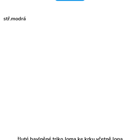
stř.modrá
žluté bavlněné triko Joma ke krku včetně loga