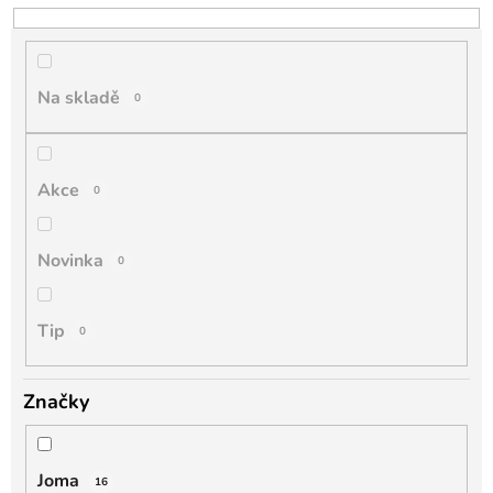
o
d
u
k
Na skladě
0
t
ů
Akce
0
Novinka
0
Tip
0
Značky
Joma
16