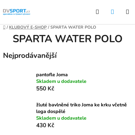
Přejít
Hledat
NÁKUP
na
KOŠÍK
obsah
Domů
/
KLUBOVÝ E-SHOP
/
SPARTA WATER POLO
SPARTA WATER POLO
Nejprodávanější
pantofle Joma
Skladem u dodavatele
550 Kč
žluté bavlněné triko Joma ke krku včetně
loga dospělé
Skladem u dodavatele
430 Kč