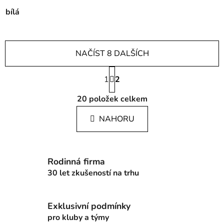
bílá
NAČÍST 8 DALŠÍCH
S
1
t
2
r
O
á
20
položek celkem
v
n
l
k
NAHORU
á
o
d
v
a
á
c
n
Rodinná firma
í
í
30 let zkušeností na trhu
p
r
v
Exklusivní podmínky
k
pro kluby a týmy
y