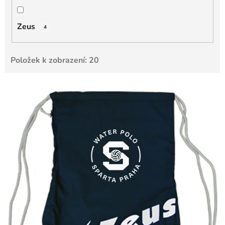
Zeus
4
Položek k zobrazení:
20
V
ý
p
i
s
p
r
o
d
u
k