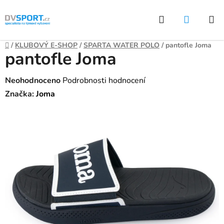
Přejít
Hledat
NÁKUP
na
KOŠÍK
obsah
Domů
/
KLUBOVÝ E-SHOP
/
SPARTA WATER POLO
/
pantofle Joma
pantofle Joma
Průměrné
Neohodnoceno
Podrobnosti hodnocení
hodnocení
Značka:
Joma
produktu
je
0,0
z
5
hvězdiček.