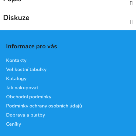
Diskuze
Z
á
Informace pro vás
p
a
Kontakty
t
Velikostní tabulky
í
Katalogy
Jak nakupovat
Obchodní podmínky
Podmínky ochrany osobních údajů
Doprava a platby
Ceníky