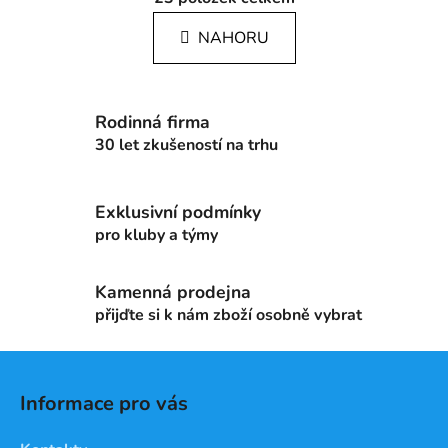
v
n
l
k
NAHORU
á
o
d
v
a
á
c
n
Rodinná firma
í
í
30 let zkušeností na trhu
p
r
v
Exklusivní podmínky
k
pro kluby a týmy
y
v
ý
Kamenná prodejna
p
přijďte si k nám zboží osobně vybrat
i
s
Z
u
á
Informace pro vás
p
a