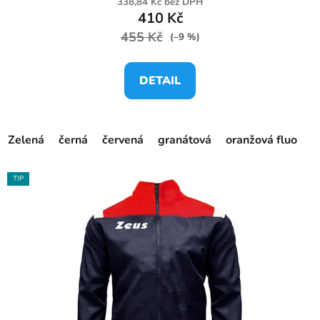
338,84 Kč bez DPH
410 Kč
455 Kč
(–9 %)
DETAIL
Zelená
černá
červená
granátová
oranžová fluo
r
TIP