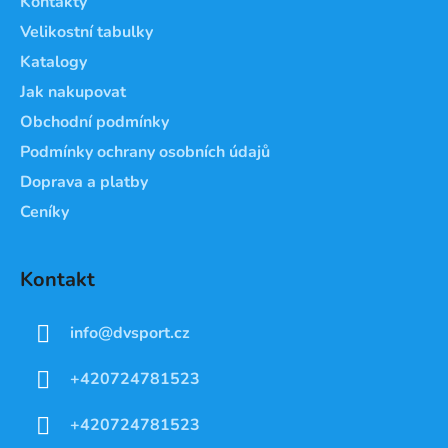
Kontakty
t
Velikostní tabulky
í
Katalogy
Jak nakupovat
Obchodní podmínky
Podmínky ochrany osobních údajů
Doprava a platby
Ceníky
Kontakt
info
@
dvsport.cz
+420724781523
+420724781523