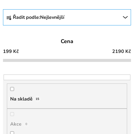
Ř
Řadit podle:
Nejlevnější
a
z
e
Cena
n
í
199
Kč
2190
Kč
p
r
o
d
u
k
Na skladě
15
t
ů
Akce
0