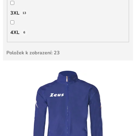
3XL
13
4XL
6
Položek k zobrazení:
23
V
ý
p
i
s
p
r
o
d