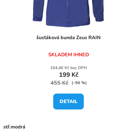
u
k
t
ů
šusťáková bunda Zeus RAIN
SKLADEM IHNED
164,46 Kč bez DPH
199 Kč
455 Kč
(–56 %)
DETAIL
stř.modrá