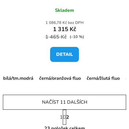
Skladem
1 086,78 Kč bez DPH
1 315 Kč
1 465 Kč
(–10 %)
DETAIL
bílá/tm.modrá
černá/oranžová fluo
černá/žlutá fluo
g
NAČÍST 11 DALŠÍCH
S
1
t
2
r
O
á
23
položek celkem