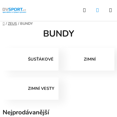
Přejít
Hledat
NÁKUP
na
KOŠÍK
obsah
Domů
/
ZEUS
/
BUNDY
BUNDY
ŠUSŤÁKOVÉ
ZIMNÍ
ZIMNÍ VESTY
Nejprodávanější