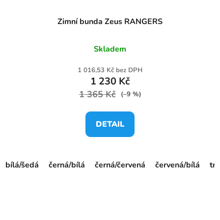
Zimní bunda Zeus RANGERS
Skladem
1 016,53 Kč bez DPH
1 230 Kč
1 365 Kč
(–9 %)
DETAIL
bílá/šedá
černá/bílá
černá/červená
červená/bílá
tm