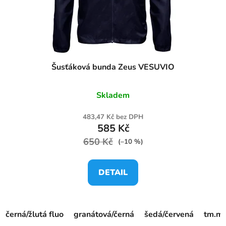
Šusťáková bunda Zeus VESUVIO
Skladem
483,47 Kč bez DPH
585 Kč
650 Kč
(–10 %)
DETAIL
černá/žlutá fluo
granátová/černá
šedá/červená
tm.mo