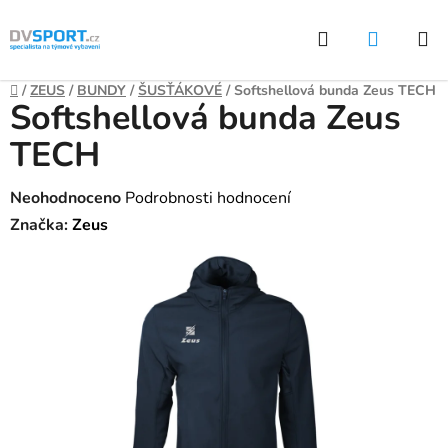
Přejít
Hledat
NÁKUP
na
KOŠÍK
obsah
Domů
/
ZEUS
/
BUNDY
/
ŠUSŤÁKOVÉ
/
Softshellová bunda Zeus TECH
Softshellová bunda Zeus
TECH
Průměrné
Neohodnoceno
Podrobnosti hodnocení
hodnocení
Značka:
Zeus
produktu
je
0,0
z
5
hvězdiček.