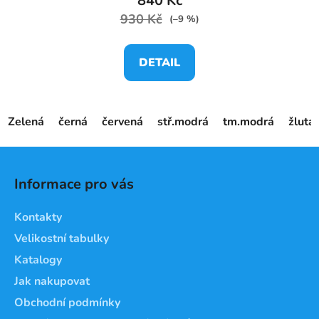
840 Kč
930 Kč
(–9 %)
DETAIL
Zelená
černá
červená
stř.modrá
tm.modrá
žlutá
Z
á
Informace pro vás
p
a
Kontakty
t
Velikostní tabulky
í
Katalogy
Jak nakupovat
Obchodní podmínky