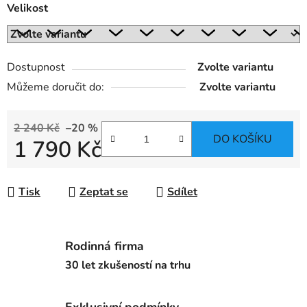
Velikost
Dostupnost
Zvolte variantu
Můžeme doručit do:
Zvolte variantu
2 240 Kč
–20 %
DO KOŠÍKU
1 790 Kč
Měrná cena:
Tisk
Zeptat se
Sdílet
Rodinná firma
30 let zkušeností na trhu
Exklusivní podmínky