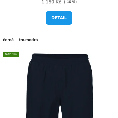
1 150 Kč
(–10 %)
DETAIL
černá
tm.modrá
NOVINKA