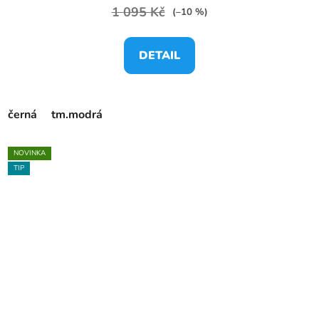
1 095 Kč
(–10 %)
DETAIL
černá
tm.modrá
NOVINKA
TIP