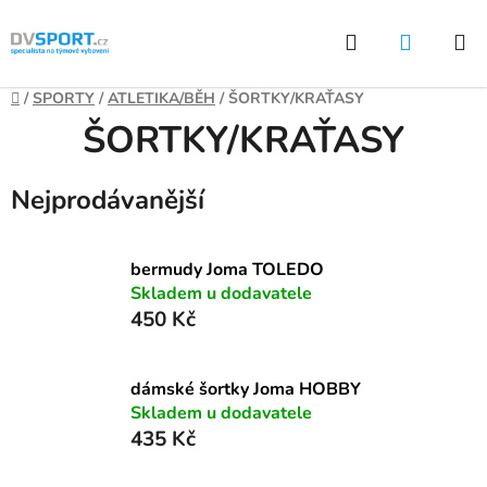
Přejít
Hledat
NÁKUP
na
KOŠÍK
obsah
Domů
/
SPORTY
/
ATLETIKA/BĚH
/
ŠORTKY/KRAŤASY
ŠORTKY/KRAŤASY
Nejprodávanější
bermudy Joma TOLEDO
Skladem u dodavatele
450 Kč
dámské šortky Joma HOBBY
Skladem u dodavatele
435 Kč