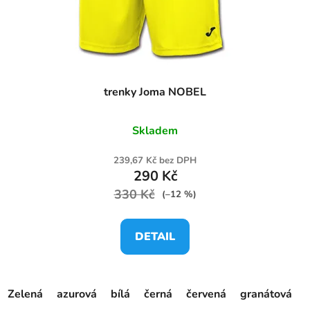
d
u
k
t
ů
trenky Joma NOBEL
Skladem
239,67 Kč bez DPH
290 Kč
330 Kč
(–12 %)
DETAIL
Zelená
azurová
bílá
černá
červená
granátová