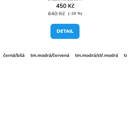
450 Kč
640 Kč
(–29 %)
DETAIL
černá/bílá
tm.modrá/červená
tm.modrá/stř.modrá
tm