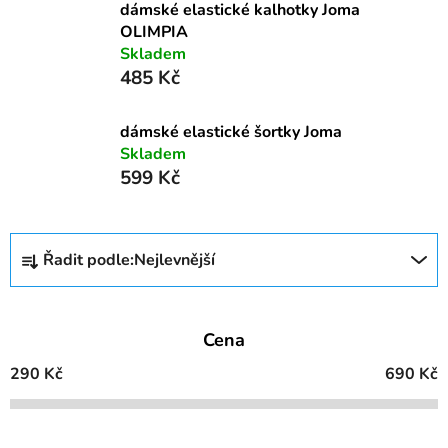
dámské elastické kalhotky Joma
OLIMPIA
Skladem
485 Kč
dámské elastické šortky Joma
Skladem
599 Kč
Ř
Řadit podle:
Nejlevnější
a
z
e
Cena
n
í
290
Kč
690
Kč
p
r