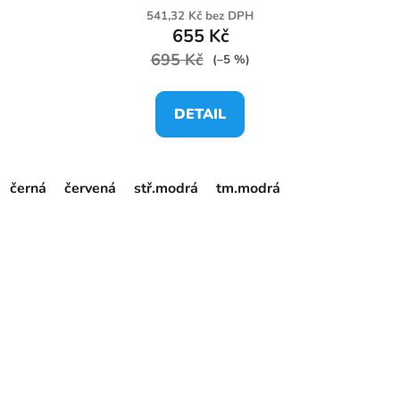
541,32 Kč bez DPH
655 Kč
695 Kč
(–5 %)
DETAIL
černá
červená
stř.modrá
tm.modrá