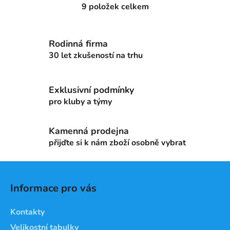
9
položek celkem
O
v
l
Rodinná firma
á
d
30 let zkušeností na trhu
a
c
Exklusivní podmínky
í
p
pro kluby a týmy
r
v
Kamenná prodejna
k
přijďte si k nám zboží osobně vybrat
y
v
Z
ý
á
p
Informace pro vás
i
p
s
a
Kontakty
u
t
Velikostní tabulky