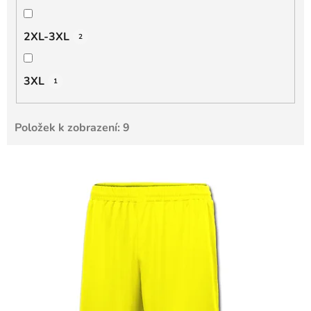
2XL-3XL
2
3XL
1
Položek k zobrazení:
9
V
ý
p
i
s
p
r
o