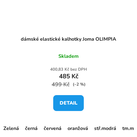
dámské elastické kalhotky Joma OLIMPIA
Skladem
400,83 Kč bez DPH
485 Kč
499 Kč
(–2 %)
DETAIL
Zelená
černá
červená
oranžová
stř.modrá
tm.mo