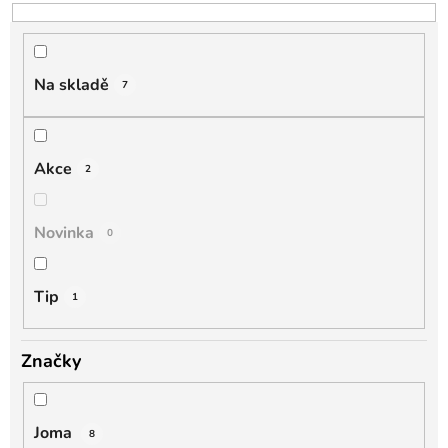
o
d
u
k
Na skladě
7
t
ů
Akce
2
Novinka
0
Tip
1
Značky
Joma
8