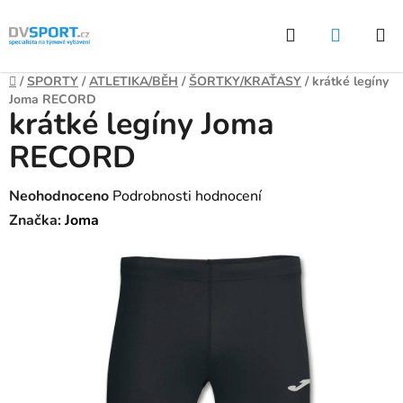
Přejít
Hledat
NÁKUP
na
KOŠÍK
obsah
Domů
/
SPORTY
/
ATLETIKA/BĚH
/
ŠORTKY/KRAŤASY
/
krátké legíny
Joma RECORD
krátké legíny Joma
RECORD
Průměrné
Neohodnoceno
Podrobnosti hodnocení
hodnocení
Značka:
Joma
produktu
je
0,0
z
5
hvězdiček.