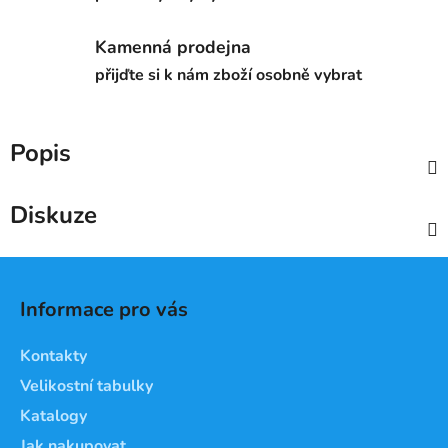
Kamenná prodejna
přijďte si k nám zboží osobně vybrat
Popis
Diskuze
Z
á
Informace pro vás
p
a
Kontakty
t
Velikostní tabulky
í
Katalogy
Jak nakupovat