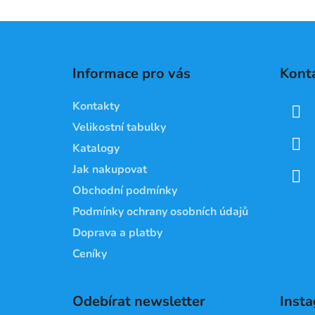
Z
á
Informace pro vás
Kont
p
a
Kontakty
t
Velikostní tabulky
í
Katalogy
Jak nakupovat
Obchodní podmínky
Podmínky ochrany osobních údajů
Doprava a platby
Ceníky
Odebírat newsletter
Inst