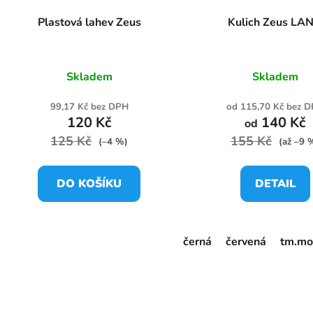
Plastová lahev Zeus
Kulich Zeus LA
Skladem
Skladem
99,17 Kč bez DPH
od 115,70 Kč bez 
120 Kč
140 Kč
od
125 Kč
155 Kč
(–4 %)
(až –9 
DO KOŠÍKU
DETAIL
černá
červená
tm.mo