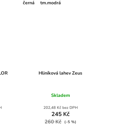
černá
tm.modrá
OLOR
Hliníková lahev Zeus
Skladem
H
202,48 Kč bez DPH
245 Kč
260 Kč
)
(–5 %)