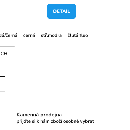
DETAIL
dá/černá
černá
tm.modrá/žlutá fluo
stř.modrá
žlutá fluo
žlutá/tm.modrá
červená/
ÍCH
Kamenná prodejna
přijďte si k nám zboží osobně vybrat