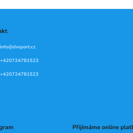
v
k
y
v
akt
ý
p
i
info
@
dvsport.cz
s
u
+420724781523
+420724781523
agram
Přijímáme online plat