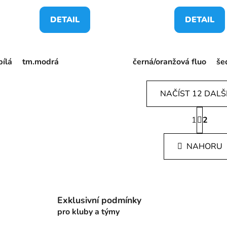
DETAIL
DETAIL
bílá
tm.modrá
černá/oranžová fluo
še
NAČÍST 12 DALŠ
S
1
t
2
O
r
v
á
l
NAHORU
n
á
k
d
o
v
a
á
c
n
Exklusivní podmínky
í
í
pro kluby a týmy
p
r