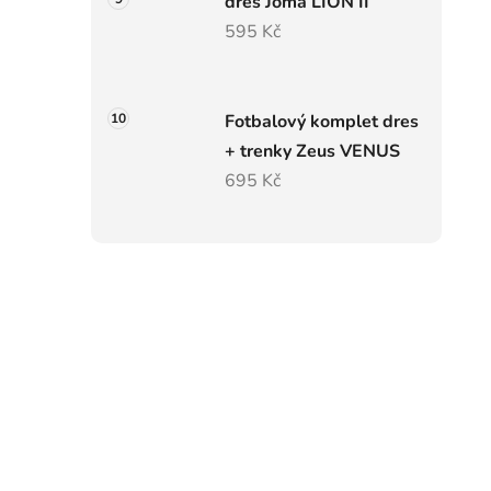
dres Joma LION II
595 Kč
Fotbalový komplet dres
+ trenky Zeus VENUS
695 Kč