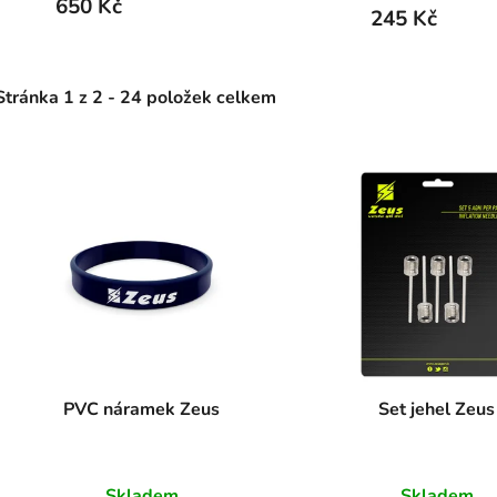
650 Kč
245 Kč
Stránka
1
z
2
-
24
položek celkem
V
ý
p
s
p
r
o
d
PVC náramek Zeus
Set jehel Zeus
u
k
t
Skladem
Skladem