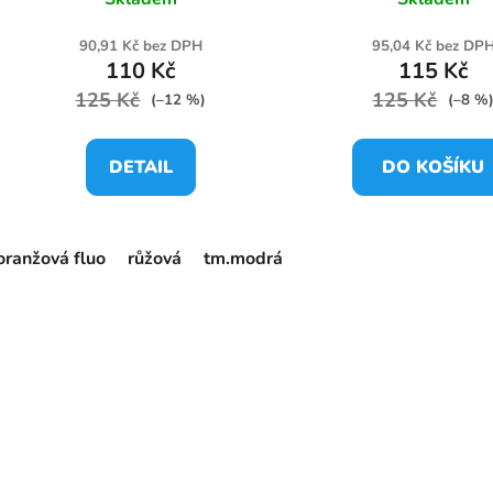
ů
90,91 Kč bez DPH
95,04 Kč bez DP
110 Kč
115 Kč
125 Kč
125 Kč
(–12 %)
(–8 %
DETAIL
DO KOŠÍKU
oranžová fluo
růžová
tm.modrá
žlutá fluo
zelená flu