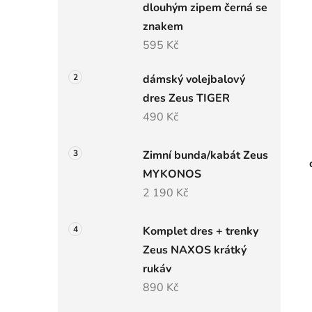
dlouhým zipem černá se
znakem
595 Kč
dámský volejbalový
dres Zeus TIGER
490 Kč
Zimní bunda/kabát Zeus
MYKONOS
2 190 Kč
Komplet dres + trenky
Zeus NAXOS krátký
rukáv
890 Kč