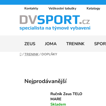
Přejít
Kontakty
Velikostní tabulky
Katalogy
na
obsah
ZEUS
JOMA
TRENINK
SPOR
Domů
/
TRENINK
/
DOPLŇKY
Nejprodávanější
Ručník Zeus TELO
MARE
Skladem