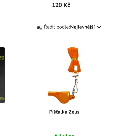
120 Kč
Ř
Řadit podle:
Nejlevnější
a
z
e
n
í
p
r
o
d
u
k
Píšťalka Zeus
t
ů
Skladem