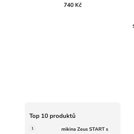
740 Kč
P
o
s
t
r
a
i
n
n
í
p
a
n
e
Top 10 produktů
l
mikina Zeus START s