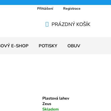
Přihlášení
Registrace
 osobních údajů
Doprava a platby
Ceníky
PRÁZDNÝ KOŠÍK
NÁKUPNÍ
KOŠÍK
BOVÝ E-SHOP
POTISKY
OBUV
VÝPRODE
Plastová lahev
Zeus
Skladem