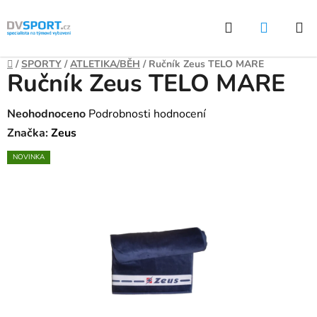
Přejít
Hledat
NÁKUP
na
KOŠÍK
obsah
Domů
/
SPORTY
/
ATLETIKA/BĚH
/
Ručník Zeus TELO MARE
Ručník Zeus TELO MARE
Průměrné
Neohodnoceno
Podrobnosti hodnocení
hodnocení
Značka:
Zeus
produktu
NOVINKA
je
0,0
z
5
hvězdiček.