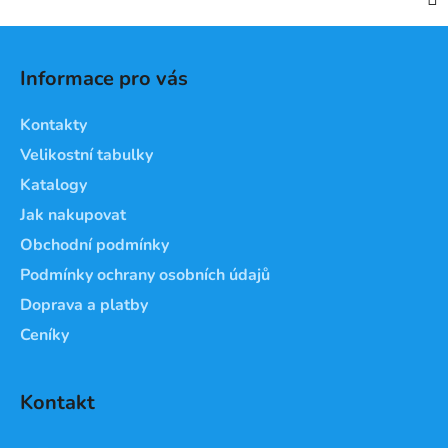
Z
á
Informace pro vás
p
a
Kontakty
t
Velikostní tabulky
í
Katalogy
Jak nakupovat
Obchodní podmínky
Podmínky ochrany osobních údajů
Doprava a platby
Ceníky
Kontakt