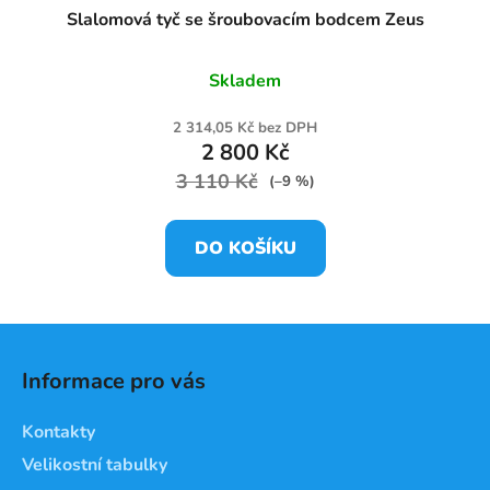
Slalomová tyč se šroubovacím bodcem Zeus
Skladem
2 314,05 Kč bez DPH
2 800 Kč
3 110 Kč
(–9 %)
DO KOŠÍKU
Z
á
Informace pro vás
p
a
Kontakty
t
Velikostní tabulky
í