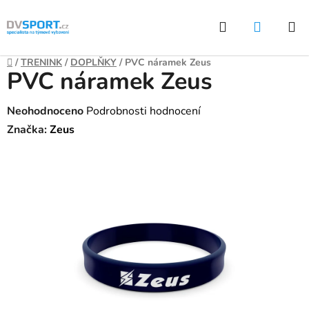
Přejít
Hledat
NÁKUP
na
KOŠÍK
obsah
Domů
/
TRENINK
/
DOPLŇKY
/
PVC náramek Zeus
PVC náramek Zeus
Průměrné
Neohodnoceno
Podrobnosti hodnocení
hodnocení
Značka:
Zeus
produktu
je
0,0
z
5
hvězdiček.