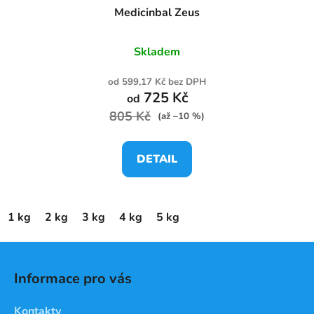
Medicinbal Zeus
Skladem
od 599,17 Kč bez DPH
725 Kč
od
805 Kč
(až –10 %)
DETAIL
1 kg
2 kg
3 kg
4 kg
5 kg
Z
á
Informace pro vás
p
a
Kontakty