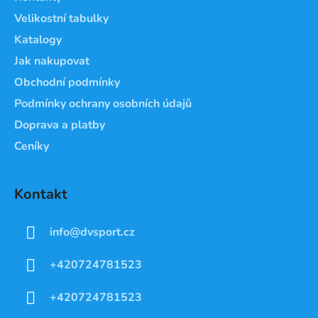
t
Velikostní tabulky
í
Katalogy
Jak nakupovat
Obchodní podmínky
Podmínky ochrany osobních údajů
Doprava a platby
Ceníky
Kontakt
info
@
dvsport.cz
+420724781523
+420724781523