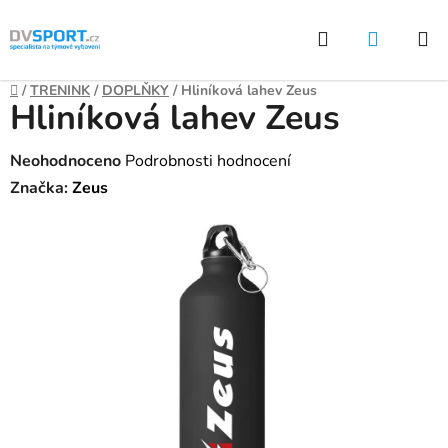
Přejít
Hledat
NÁKUP
na
KOŠÍK
obsah
Domů
/
TRENINK
/
DOPLŇKY
/
Hliníková lahev Zeus
Hliníková lahev Zeus
Průměrné
Neohodnoceno
Podrobnosti hodnocení
hodnocení
Značka:
Zeus
produktu
je
0,0
z
5
hvězdiček.