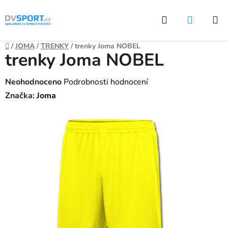
Přejít
Hledat
NÁKUP
na
KOŠÍK
obsah
Domů
/
JOMA
/
TRENKY
/
trenky Joma NOBEL
trenky Joma NOBEL
Průměrné
Neohodnoceno
Podrobnosti hodnocení
hodnocení
Značka:
Joma
produktu
je
0,0
z
5
hvězdiček.