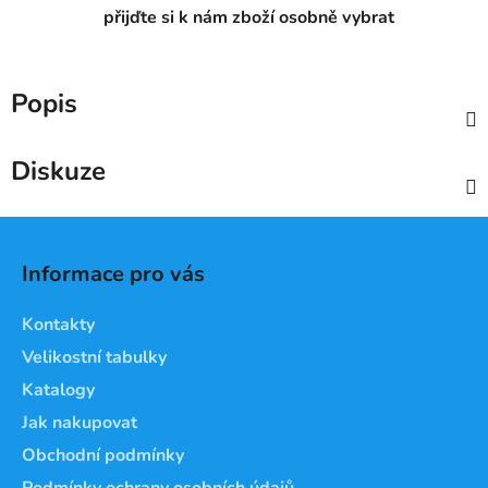
přijďte si k nám zboží osobně vybrat
Popis
Diskuze
Z
á
Informace pro vás
p
a
Kontakty
t
Velikostní tabulky
í
Katalogy
Jak nakupovat
Obchodní podmínky
Podmínky ochrany osobních údajů