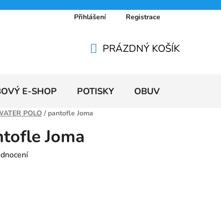
Přihlášení
Registrace
 osobních údajů
Doprava a platby
Ceníky
PRÁZDNÝ KOŠÍK
NÁKUPNÍ
KOŠÍK
BOVÝ E-SHOP
POTISKY
OBUV
VÝPRODE
WATER POLO
/
pantofle Joma
ntofle Joma
odnocení