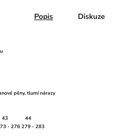
Popis
Diskuze
lu
nové pěny, tlumí nárazy
43
44
73 - 276
279 - 283