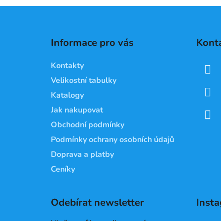
Z
á
Informace pro vás
Kont
p
a
Kontakty
t
Velikostní tabulky
í
Katalogy
Jak nakupovat
Obchodní podmínky
Podmínky ochrany osobních údajů
Doprava a platby
Ceníky
Odebírat newsletter
Inst