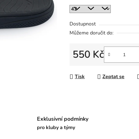
z
5
hvězdiček.
Dostupnost
Můžeme doručit do:
550 Kč
Měrná cena:
Tisk
Zeptat se
Exklusivní podmínky
pro kluby a týmy