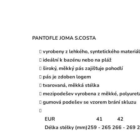
PANTOFLE JOMA S.COSTA
vyrobeny z lehkého, syntetického materiá
ideální k bazénu nebo na pláž
široký, měkký pás zajišťuje pohodlí
pás je zdoben logem
tvarovaná, měkká stélka
mezipodešev vyrobena z měkké, polyureta
gumová podešev se vzorem brání skluzu
EUR
41
42
Délka stélky (mm)
259 - 265
266 - 269
2