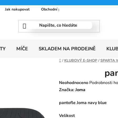
Jak nakupovat
Obchodní podmínky
Podmínky ochrany
TY
MÍČE
SKLADEM NA PRODEJNĚ
KLU
Domů
/
KLUBOVÝ E-SHOP
/
SPARTA 
pa
Průměrné
Neohodnoceno
Podrobnosti h
hodnocení
Značka:
Joma
produktu
pantofle Joma navy blue
je
0,0
Velikost