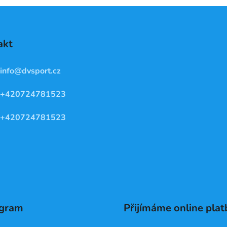
akt
info
@
dvsport.cz
+420724781523
+420724781523
agram
Přijímáme online plat