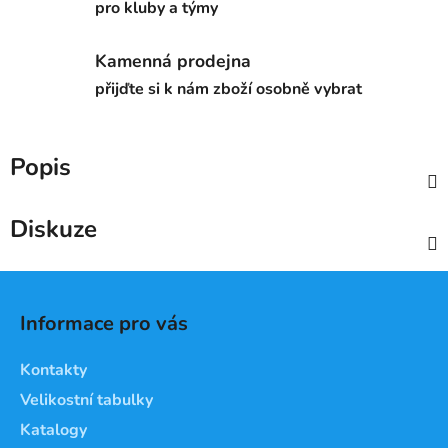
pro kluby a týmy
Kamenná prodejna
přijďte si k nám zboží osobně vybrat
Popis
Diskuze
Z
á
Informace pro vás
p
a
Kontakty
t
Velikostní tabulky
í
Katalogy