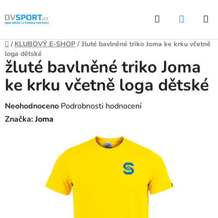
Přejít
Hledat
NÁKUP
na
KOŠÍK
obsah
Domů
/
KLUBOVÝ E-SHOP
/
žluté bavlněné triko Joma ke krku včetně
loga dětské
žluté bavlněné triko Joma
ke krku včetně loga dětské
Průměrné
Neohodnoceno
Podrobnosti hodnocení
hodnocení
Značka:
Joma
produktu
je
0,0
z
5
hvězdiček.