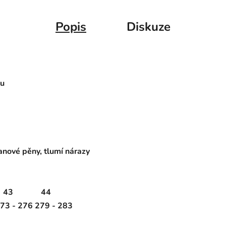
Popis
Diskuze
lu
nové pěny, tlumí nárazy
43
44
73 - 276
279 - 283