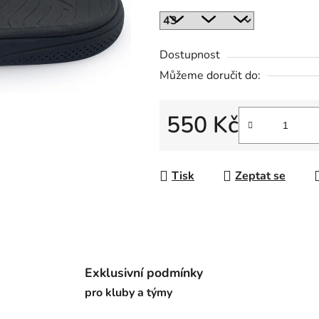
z
5
hvězdiček.
Dostupnost
Můžeme doručit do:
550 Kč
Měrná cena:
Tisk
Zeptat se
Exklusivní podmínky
pro kluby a týmy