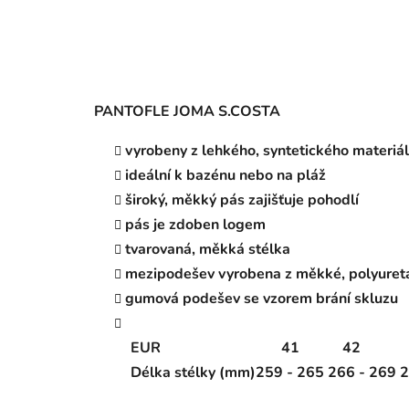
PANTOFLE JOMA S.COSTA
vyrobeny z lehkého, syntetického materiá
ideální k bazénu nebo na pláž
široký, měkký pás zajišťuje pohodlí
pás je zdoben logem
tvarovaná, měkká stélka
mezipodešev vyrobena z měkké, polyureta
gumová podešev se vzorem brání skluzu
EUR
41
42
Délka stélky (mm)
259 - 265
266 - 269
2