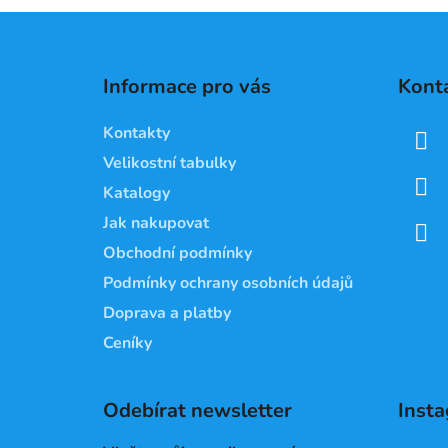
Z
á
Informace pro vás
Kont
p
a
Kontakty
t
Velikostní tabulky
í
Katalogy
Jak nakupovat
Obchodní podmínky
Podmínky ochrany osobních údajů
Doprava a platby
Ceníky
Odebírat newsletter
Inst