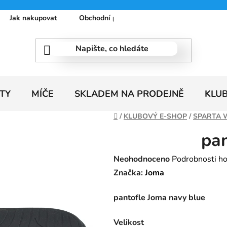
Jak nakupovat
Obchodní podmínky
Podmínky ochrany
TY
MÍČE
SKLADEM NA PRODEJNĚ
KLU
Domů
/
KLUBOVÝ E-SHOP
/
SPARTA 
pa
Průměrné
Neohodnoceno
Podrobnosti h
hodnocení
Značka:
Joma
produktu
pantofle Joma navy blue
je
0,0
Velikost