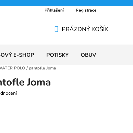
Přihlášení
Registrace
 osobních údajů
Doprava a platby
Ceníky
PRÁZDNÝ KOŠÍK
NÁKUPNÍ
KOŠÍK
BOVÝ E-SHOP
POTISKY
OBUV
VÝPRODE
WATER POLO
/
pantofle Joma
ntofle Joma
odnocení