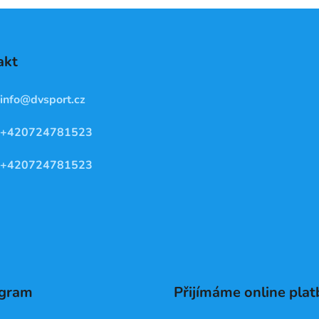
akt
info
@
dvsport.cz
+420724781523
+420724781523
agram
Přijímáme online plat