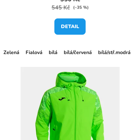
545 Kč
(–35 %)
DETAIL
Zelená
Fialová
bílá
bílá/červená
bílá/stř.modrá
č