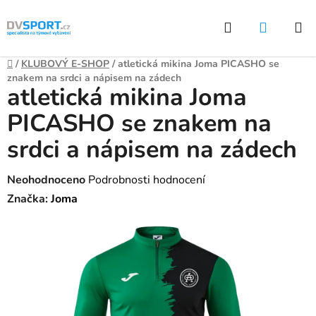
Přejít
Hledat
NÁKUP
na
KOŠÍK
obsah
Domů
/
KLUBOVÝ E-SHOP
/
atletická mikina Joma PICASHO se
znakem na srdci a nápisem na zádech
atletická mikina Joma
PICASHO se znakem na
srdci a nápisem na zádech
Průměrné
Neohodnoceno
Podrobnosti hodnocení
hodnocení
Značka:
Joma
produktu
je
0,0
z
5
hvězdiček.