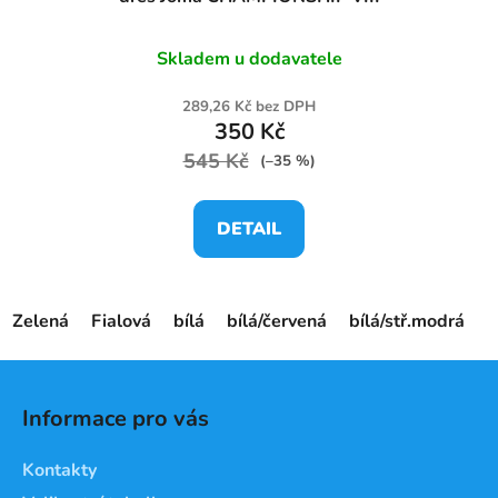
Skladem u dodavatele
289,26 Kč bez DPH
350 Kč
545 Kč
(–35 %)
DETAIL
Zelená
Fialová
bílá
bílá/červená
bílá/stř.modrá
č
Z
á
Informace pro vás
p
a
Kontakty
t