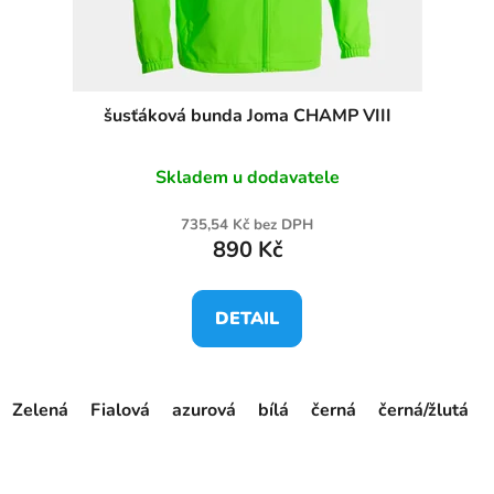
šusťáková bunda Joma CHAMP VIII
Skladem u dodavatele
735,54 Kč bez DPH
890 Kč
DETAIL
Zelená
Fialová
azurová
bílá
černá
černá/žlutá