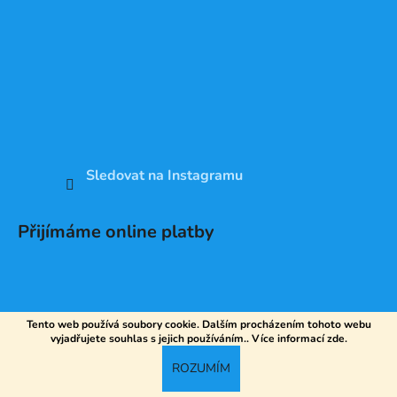
Sledovat na Instagramu
Přijímáme online platby
Tento web používá soubory cookie. Dalším procházením tohoto webu
vyjadřujete souhlas s jejich používáním.. Více informací
zde
.
Vytvořil Shoptet
ROZUMÍM
Copyright 2026
DV SPORT
. Všechna práva vyhrazena.