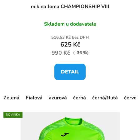
mikina Joma CHAMPIONSHIP VIII
Skladem u dodavatele
516,53 Kč bez DPH
625 Kč
990 Kč
(–36 %)
DETAIL
Zelená
Fialová
azurová
černá
černá/žlutá
červen
NOVINKA