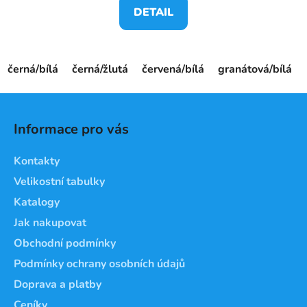
DETAIL
černá/bílá
černá/žlutá
červená/bílá
granátová/bílá
Z
á
Informace pro vás
p
a
Kontakty
t
Velikostní tabulky
í
Katalogy
Jak nakupovat
Obchodní podmínky
Podmínky ochrany osobních údajů
Doprava a platby
Ceníky