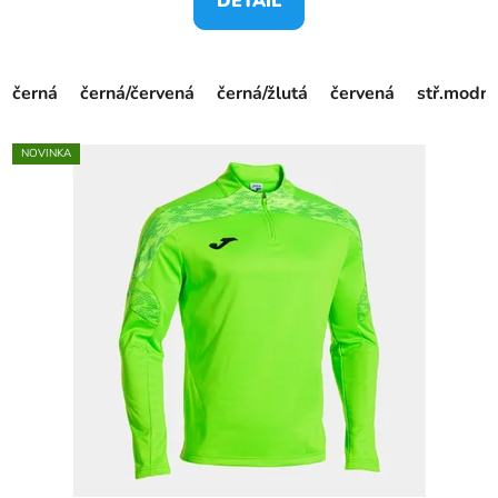
DETAIL
černá
černá/červená
černá/žlutá
červená
stř.modrá
NOVINKA