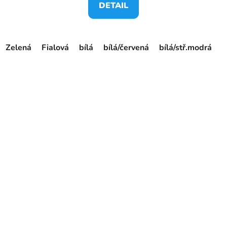
DETAIL
Zelená
Fialová
bílá
bílá/červená
bílá/stř.modrá
č