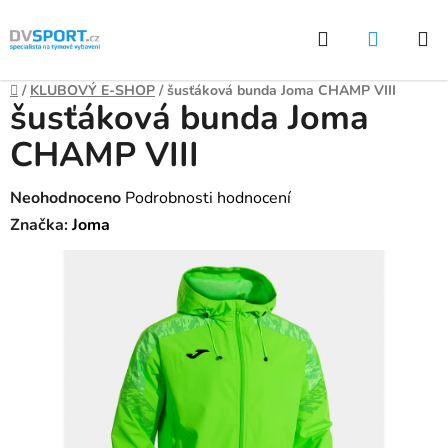
Přejít
Hledat
NÁKUP
na
KOŠÍK
obsah
Domů
/
KLUBOVÝ E-SHOP
/
šusťáková bunda Joma CHAMP VIII
šusťáková bunda Joma
CHAMP VIII
Průměrné
Neohodnoceno
Podrobnosti hodnocení
hodnocení
Značka:
Joma
produktu
je
0,0
z
5
hvězdiček.