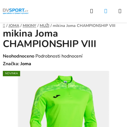
Přejít
Hledat
NÁKUP
na
KOŠÍK
obsah
Domů
/
JOMA
/
MIKINY
/
MUŽI
/
mikina Joma CHAMPIONSHIP VIII
mikina Joma
CHAMPIONSHIP VIII
Průměrné
Neohodnoceno
Podrobnosti hodnocení
hodnocení
Značka:
Joma
produktu
NOVINKA
je
0,0
z
5
hvězdiček.