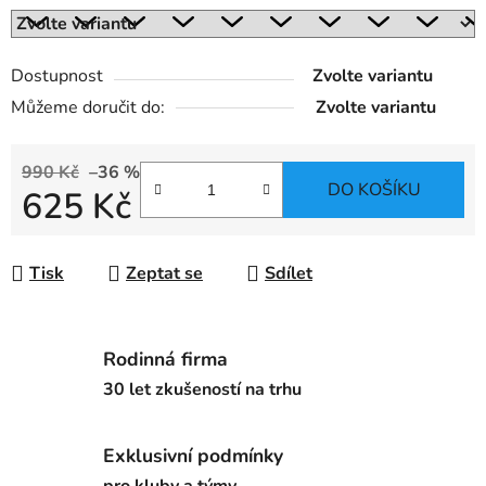
Dostupnost
Zvolte variantu
Můžeme doručit do:
Zvolte variantu
990 Kč
–36 %
DO KOŠÍKU
625 Kč
Měrná cena:
Tisk
Zeptat se
Sdílet
Rodinná firma
30 let zkušeností na trhu
Exklusivní podmínky
pro kluby a týmy