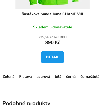
šusťáková bunda Joma CHAMP VIII
Skladem u dodavatele
735,54 Kč bez DPH
890 Kč
DETAIL
Zelená
Fialová
azurová
bílá
černá
černá/žlutá
Podobné produkty