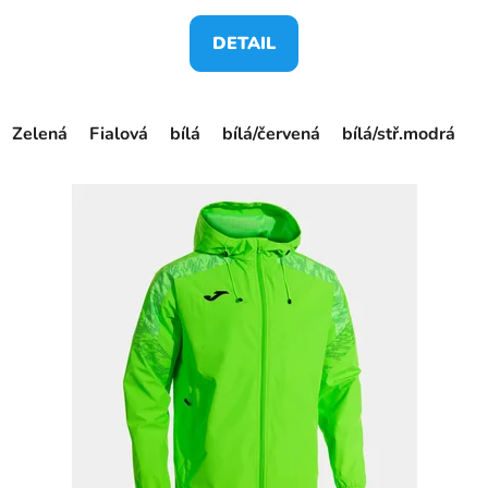
DETAIL
Zelená
Fialová
bílá
bílá/červená
bílá/stř.modrá
č