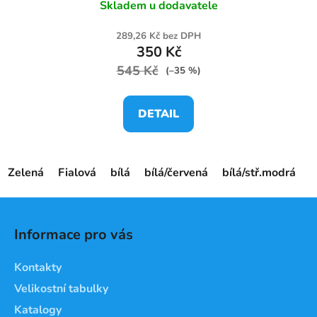
Skladem u dodavatele
289,26 Kč bez DPH
350 Kč
545 Kč
(–35 %)
DETAIL
Zelená
Fialová
bílá
bílá/červená
bílá/stř.modrá
č
Z
á
Informace pro vás
p
a
Kontakty
t
Velikostní tabulky
í
Katalogy