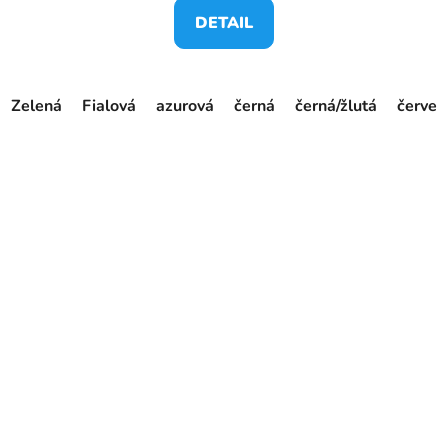
DETAIL
Zelená
Fialová
azurová
černá
černá/žlutá
červen