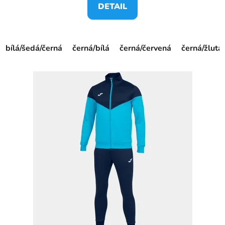
DETAIL
bílá/šedá/černá
černá/bílá
černá/červená
černá/žlutá