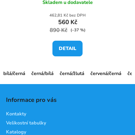
Skladem u dodavatele
462,81 Kč bez DPH
560 Kč
890 Kč
(–37 %)
DETAIL
bílá/černá
černá/bílá
černá/žlutá
červená/černá
če
Z
á
Informace pro vás
p
a
Kontakty
t
Velikostní tabulky
í
Katalogy