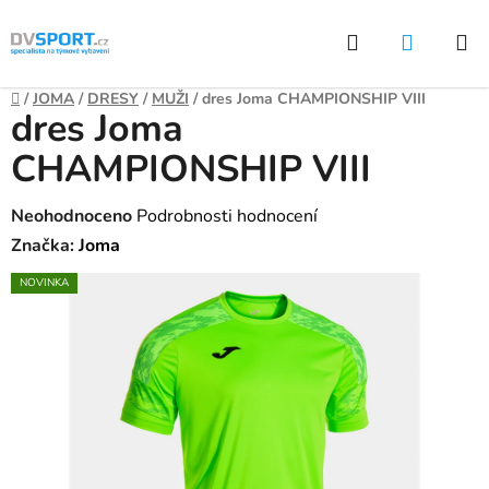
Přejít
Hledat
NÁKUP
na
KOŠÍK
obsah
Domů
/
JOMA
/
DRESY
/
MUŽI
/
dres Joma CHAMPIONSHIP VIII
dres Joma
CHAMPIONSHIP VIII
Průměrné
Neohodnoceno
Podrobnosti hodnocení
hodnocení
Značka:
Joma
produktu
NOVINKA
je
0,0
z
5
hvězdiček.