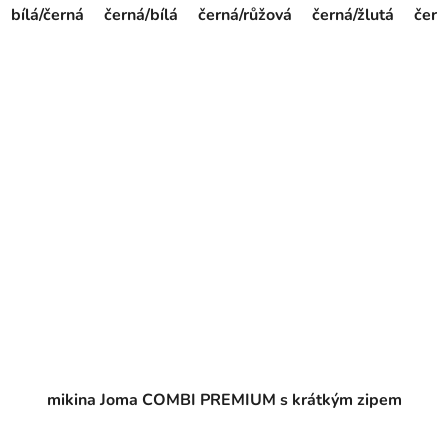
bílá/černá
černá/bílá
černá/růžová
černá/žlutá
červ
mikina Joma COMBI PREMIUM s krátkým zipem