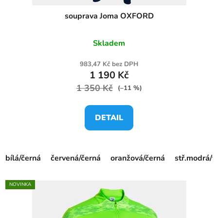
souprava Joma OXFORD
Skladem
983,47 Kč bez DPH
1 190 Kč
1 350 Kč
(–11 %)
DETAIL
bílá/černá
červená/černá
oranžová/černá
stř.modrá/
NOVINKA