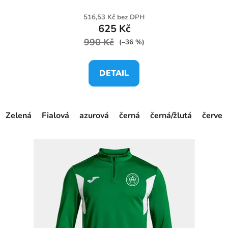
516,53 Kč bez DPH
625 Kč
990 Kč
(–36 %)
DETAIL
Zelená
Fialová
azurová
černá
černá/žlutá
červen