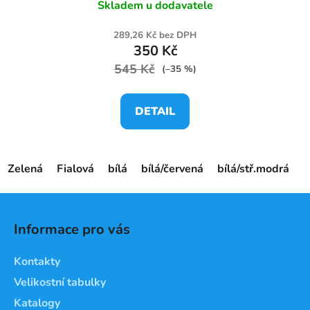
Skladem u dodavatele
289,26 Kč bez DPH
350 Kč
545 Kč
(–35 %)
DETAIL
Zelená
Fialová
bílá
bílá/červená
bílá/stř.modrá
č
Z
á
Informace pro vás
p
a
Kontakty
t
Velikostní tabulky
í
Katalogy