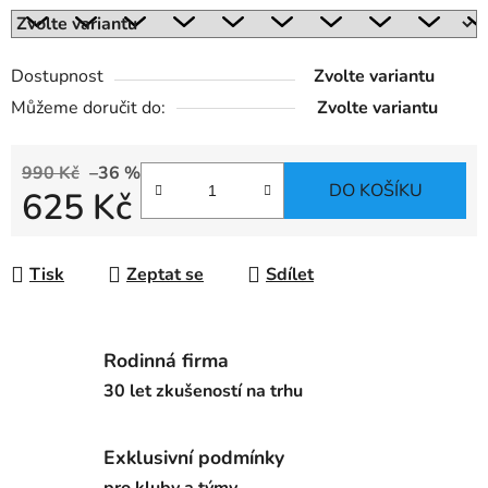
Dostupnost
Zvolte variantu
Můžeme doručit do:
Zvolte variantu
990 Kč
–36 %
DO KOŠÍKU
625 Kč
Měrná cena:
Tisk
Zeptat se
Sdílet
Rodinná firma
30 let zkušeností na trhu
Exklusivní podmínky
pro kluby a týmy