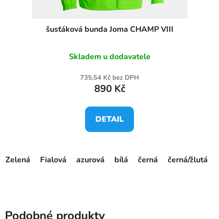
šusťáková bunda Joma CHAMP VIII
Skladem u dodavatele
735,54 Kč bez DPH
890 Kč
DETAIL
Zelená
Fialová
azurová
bílá
černá
černá/žlutá
Podobné produkty