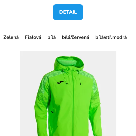
DETAIL
Zelená
Fialová
bílá
bílá/červená
bílá/stř.modrá
č