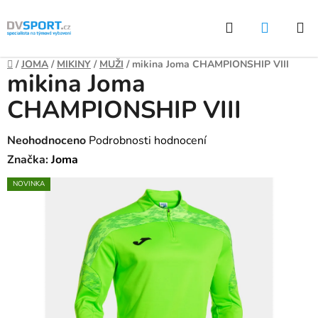
Přejít
Hledat
NÁKUP
na
KOŠÍK
obsah
Domů
/
JOMA
/
MIKINY
/
MUŽI
/
mikina Joma CHAMPIONSHIP VIII
mikina Joma
CHAMPIONSHIP VIII
Průměrné
Neohodnoceno
Podrobnosti hodnocení
hodnocení
Značka:
Joma
produktu
NOVINKA
je
0,0
z
5
hvězdiček.