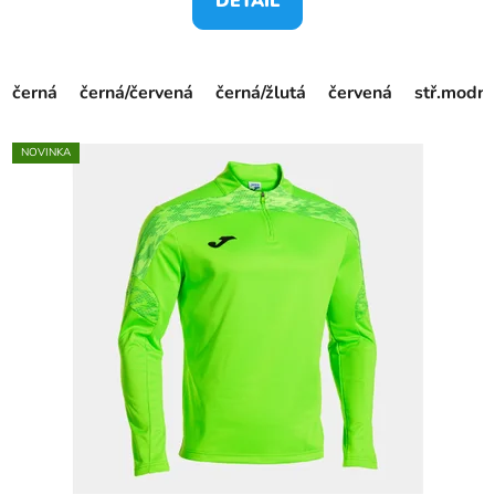
DETAIL
černá
černá/červená
černá/žlutá
červená
stř.modrá
NOVINKA