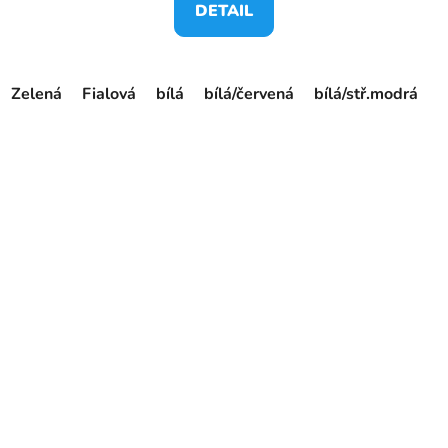
DETAIL
Zelená
Fialová
bílá
bílá/červená
bílá/stř.modrá
č