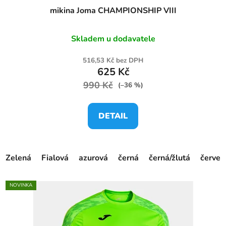
mikina Joma CHAMPIONSHIP VIII
Skladem u dodavatele
516,53 Kč bez DPH
625 Kč
990 Kč
(–36 %)
DETAIL
Zelená
Fialová
azurová
černá
černá/žlutá
červen
NOVINKA