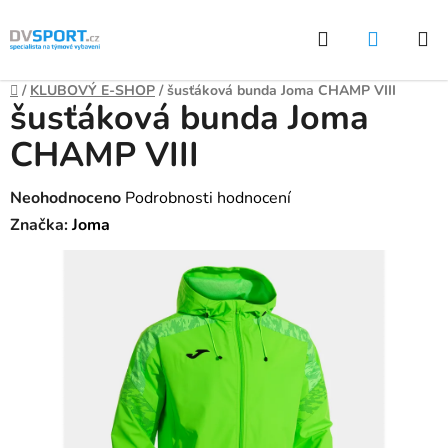
Přejít
Hledat
NÁKUP
na
KOŠÍK
obsah
Domů
/
KLUBOVÝ E-SHOP
/
šusťáková bunda Joma CHAMP VIII
šusťáková bunda Joma
CHAMP VIII
Průměrné
Neohodnoceno
Podrobnosti hodnocení
hodnocení
Značka:
Joma
produktu
je
0,0
z
5
hvězdiček.