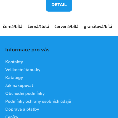
DETAIL
černá/bílá
černá/žlutá
červená/bílá
granátová/bílá
Z
á
Informace pro vás
p
a
Kontakty
t
Velikostní tabulky
í
Katalogy
Jak nakupovat
Obchodní podmínky
Podmínky ochrany osobních údajů
Doprava a platby
Ceníky