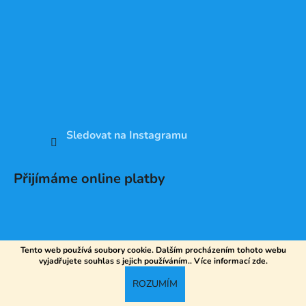
Sledovat na Instagramu
Přijímáme online platby
Tento web používá soubory cookie. Dalším procházením tohoto webu
vyjadřujete souhlas s jejich používáním.. Více informací
zde
.
Vytvořil Shoptet
ROZUMÍM
Copyright 2026
DV SPORT
. Všechna práva vyhrazena.