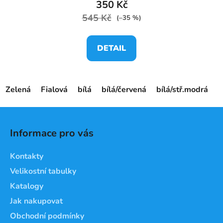
350 Kč
545 Kč
(–35 %)
DETAIL
Zelená
Fialová
bílá
bílá/červená
bílá/stř.modrá
č
Z
á
Informace pro vás
p
a
Kontakty
t
Velikostní tabulky
í
Katalogy
Jak nakupovat
Obchodní podmínky