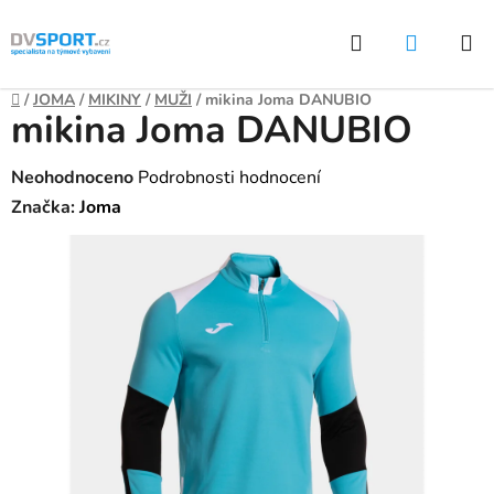
Přejít
Hledat
NÁKUP
na
KOŠÍK
obsah
Domů
/
JOMA
/
MIKINY
/
MUŽI
/
mikina Joma DANUBIO
mikina Joma DANUBIO
Průměrné
Neohodnoceno
Podrobnosti hodnocení
hodnocení
Značka:
Joma
produktu
je
0,0
z
5
hvězdiček.