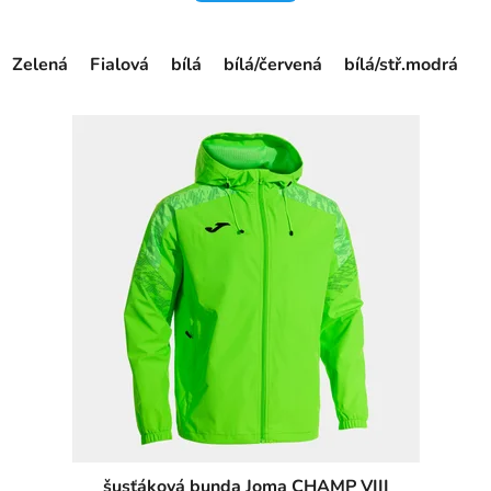
Zelená
Fialová
bílá
bílá/červená
bílá/stř.modrá
č
šusťáková bunda Joma CHAMP VIII